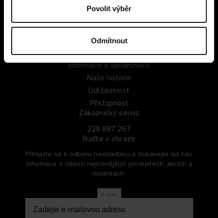
Povolit výběr
PŘIHLÁSIT SE
ZAREGISTROVAT SE
Odmítnout
O Cellbes
Informace o společnosti
Naše historie
Udržitelnost
Přístupnost
Zákaznický servis
228 887 267
Buďte v obraze
Přihlaste se k odběru newsletteru a získávejte od nás
informace o našich nejnovějších produktech, akcích a
novinkách.
E-mail