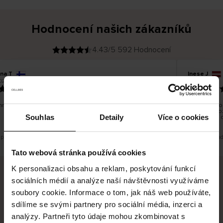
Hodnocení našich zákazníků
4.43/5 592 Hodnocení
ina T
Inese J
O
KUPUJÍCÍ
026
05.08.2026
v
ě
19.07.2026
ř
e
n
ý
z
á
no dobré a dobré
Dodání zboží
k
a
vrácení zbož
z
Souhlas
Detaily
Více o cookies
pracovních 
n
í
k
 překlad. Zobrazit původní verzi.
Toto je překlad
Tato webová stránka používá cookies
K personalizaci obsahu a reklam, poskytování funkcí
sociálních médií a analýze naší návštěvnosti využíváme
Bezpečné doručení
Bezpečná platba
soubory cookie. Informace o tom, jak náš web používáte,
sdílíme se svými partnery pro sociální média, inzerci a
60 dní právo na vrácení
analýzy. Partneři tyto údaje mohou zkombinovat s