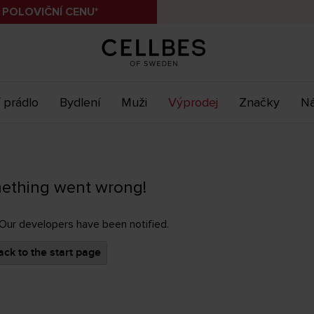
 POLOVIČNÍ CENU*
 prádlo
Bydlení
Muži
Výprodej
Značky
Ná
ething went wrong!
 Our developers have been notified.
ck to the start page