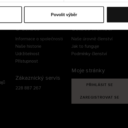
ezpečné doručení
Bezpečná platba
60 dní právo na vrá
Povolit výběr
O Cellbes
Cellbes Member
Informace o společnosti
Naše úrovně členství
Naše historie
Jak to funguje
Udržitelnost
Podmínky členství
Přístupnost
Moje stránky
Zákaznický servis
ajů
PŘIHLÁSIT SE
228 887 267
ZAREGISTROVAT SE