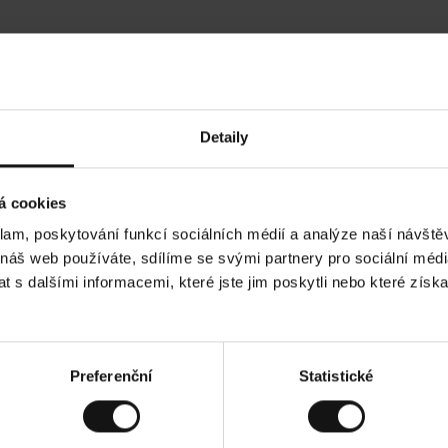
Hodnocení našich zákazníků
Detaily
•
Ines P
•
05.08.2026
05
O
KUPUJÍCÍ
á cookies
v
ě
16.07.2026
ř
e
klam, poskytování funkcí sociálních médií a analýze naší návšt
n
ý
ží je obvykle velmi rychlé - do 5 pracovních dnů,
z
Vynikající kvalit
 náš web používáte, sdílíme se svými partnery pro sociální média
á
í zboží je nekonečný příběh smutku - může trvat až
k
a
ích dnů.
 s dalšími informacemi, které jste jim poskytli nebo které získa
z
n
í
k
ad. Zobrazit původní verzi.
Toto je překlad. Zobr
Preferenční
Statistické