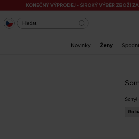
KONEČNÝ VÝPRODEJ - ŠIROKÝ VÝBĚR ZBOŽÍ ZA
Novinky
Ženy
Spodní
Som
Sorry!
Go ba