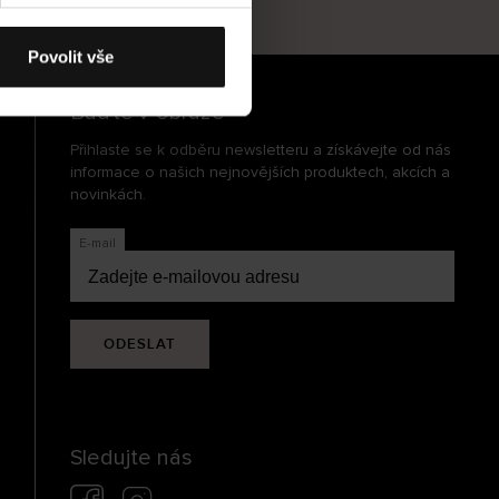
cení
Povolit vše
Buďte v obraze
Přihlaste se k odběru newsletteru a získávejte od nás
informace o našich nejnovějších produktech, akcích a
novinkách.
E-mail
ODESLAT
Sledujte nás