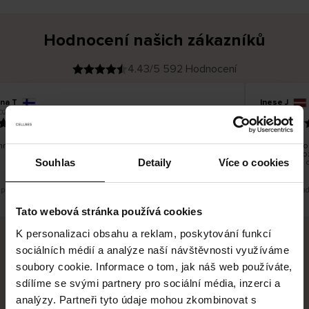
Hodnocení našich zákazníků
4.43/5 592 Hodnocení
ina T
Inese J
O
KUPUJÍCÍ
026
05.08.2026
v
ě
19.07.2026
ř
e
n
ý
z
á
no dobré a dobré
Dodání zboží
k
a
vrácení zbož
z
Souhlas
Detaily
Více o cookies
pracovních 
n
í
k
 překlad. Zobrazit původní verzi.
Toto je překlad
Tato webová stránka používá cookies
K personalizaci obsahu a reklam, poskytování funkcí
sociálních médií a analýze naší návštěvnosti využíváme
Bezpečné doručení
Bezpečná platba
soubory cookie. Informace o tom, jak náš web používáte,
sdílíme se svými partnery pro sociální média, inzerci a
60 dní právo na vrácení
analýzy. Partneři tyto údaje mohou zkombinovat s