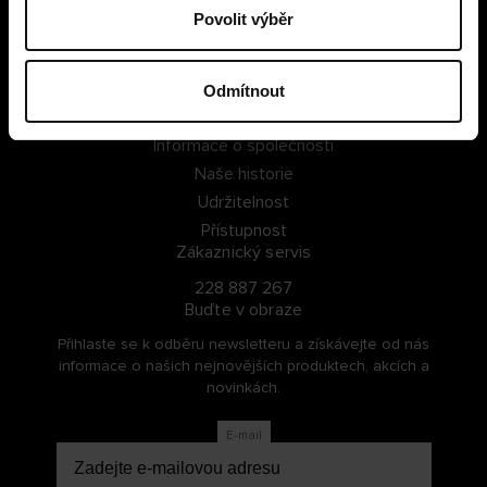
Povolit výběr
PŘIHLÁSIT SE
ZAREGISTROVAT SE
Odmítnout
O Cellbes
Informace o společnosti
Naše historie
Udržitelnost
Přístupnost
Zákaznický servis
228 887 267
Buďte v obraze
Přihlaste se k odběru newsletteru a získávejte od nás
informace o našich nejnovějších produktech, akcích a
novinkách.
E-mail