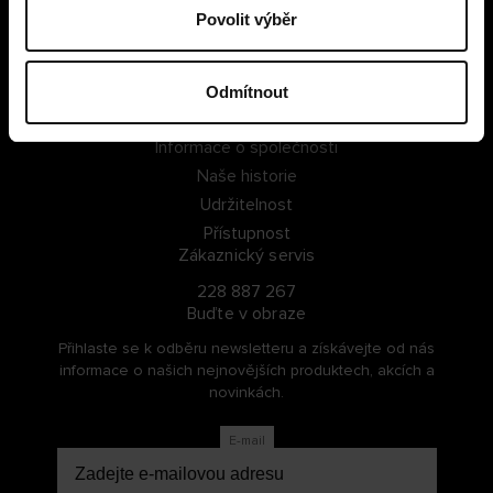
Povolit výběr
PŘIHLÁSIT SE
ZAREGISTROVAT SE
Odmítnout
O Cellbes
Informace o společnosti
Naše historie
Udržitelnost
Přístupnost
Zákaznický servis
228 887 267
Buďte v obraze
Přihlaste se k odběru newsletteru a získávejte od nás
informace o našich nejnovějších produktech, akcích a
novinkách.
E-mail