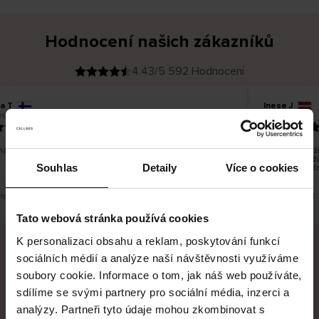
Hodnocení našich zákazníků
4.43/5 592 Hodnocení
a T
Inese J
O
KUPUJÍCÍ
26
05.08.2026
v
ě
19.07.2026
ř
e
n
ý
z
á
o dobré a dobré
Dodání zboží 
k
a
vrácení zboží
z
Souhlas
Detaily
Více o cookies
pracovních dn
n
í
k
překlad. Zobrazit původní verzi.
Toto je překlad.
Tato webová stránka používá cookies
K personalizaci obsahu a reklam, poskytování funkcí
sociálních médií a analýze naší návštěvnosti využíváme
Bezpečné doručení
Bezpečná platba
soubory cookie. Informace o tom, jak náš web používáte,
sdílíme se svými partnery pro sociální média, inzerci a
60 dní právo na vrácení
analýzy. Partneři tyto údaje mohou zkombinovat s