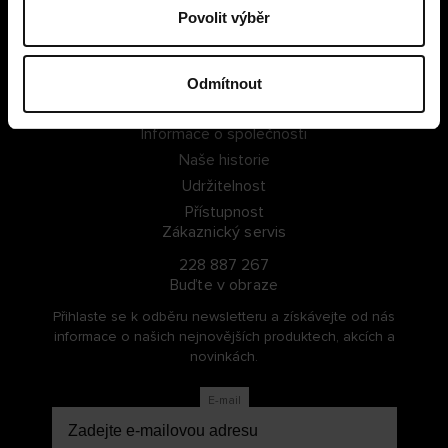
Povolit výběr
PŘIHLÁSIT SE
ZAREGISTROVAT SE
Odmítnout
O Cellbes
Informace o společnosti
Naše historie
Udržitelnost
Přístupnost
Zákaznický servis
228 887 267
Buďte v obraze
Přihlaste se k odběru newsletteru a získávejte od nás
informace o našich nejnovějších produktech, akcích a
novinkách.
E-mail