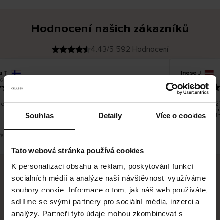
Hodnocení našich zákazníků
4.43/5 592 Hodnocení
a T
Inese J
O
KUPUJÍCÍ
6
05.08.2026
v
ě
19.07.2026
ř
e
n
ý
z
á
o dobré a dobré
Dodání zboží 
k
a
vrácení zboží
z
Souhlas
Detaily
Více o cookies
pracovních dn
n
í
k
řeklad. Zobrazit původní verzi.
Toto je překlad.
Tato webová stránka používá cookies
K personalizaci obsahu a reklam, poskytování funkcí
sociálních médií a analýze naší návštěvnosti využíváme
Bezpečné doručení
Bezpečná platba
soubory cookie. Informace o tom, jak náš web používáte,
sdílíme se svými partnery pro sociální média, inzerci a
60 dní právo na vrácení
analýzy. Partneři tyto údaje mohou zkombinovat s