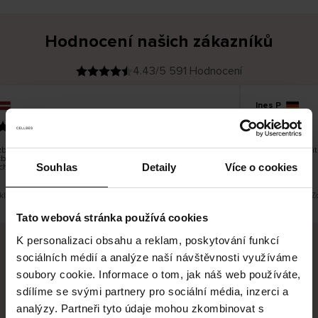
Hodnocení našich zákazníků
4.43/5 591 Hodnocení
Ines P
O
KUPUJÍCÍ
05.08.2026
v
ě
16.07.2026
ř
e
n
ý
z
á
oží je obvykle velmi rychlé - do 5 pracovních dnů, ale
Vynikající kval
k
zboží je nekonečný příběh smutku - může trvat až 20
a
z
Souhlas
Detaily
Více o cookies
ch dnů.
n
í
k
eklad. Zobrazit původní verzi.
Toto je překlad. Z
Tato webová stránka používá cookies
K personalizaci obsahu a reklam, poskytování funkcí
sociálních médií a analýze naší návštěvnosti využíváme
Bezpečné doručení
Bezpečná platba
soubory cookie. Informace o tom, jak náš web používáte,
sdílíme se svými partnery pro sociální média, inzerci a
60 dní právo na vrácení
analýzy. Partneři tyto údaje mohou zkombinovat s