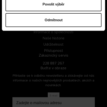
Povolit výběr
PŘIHLÁSIT SE
ZAREGISTROVAT SE
Odmítnout
O Cellbes
Informace o společnosti
Naše historie
Udržitelnost
Přístupnost
Zákaznický servis
228 887 267
Buďte v obraze
Přihlaste se k odběru newsletteru a získávejte od nás
informace o našich nejnovějších produktech, akcích a
novinkách.
E-mail