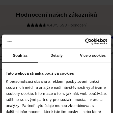
Hodnocení našich zákazníků
4.43/5 593 Hodnocení
H
Kristiina T
O
KUPUJÍCÍ
26
06.08.2026
v
ě
22.07.2026
ř
e
n
ý
z
á
ylo dobré, ale je škoda, že si nemůžete vybrat kurýrní
Všechno dob
k
Souhlas
Detaily
Více o cookies
nost. Nedoručujete do balíkomatů DPD a Unisend, což
a
z
lépe hodilo do místa vašeho bydliště.
n
í
k
překlad. Zobrazit původní verzi.
Toto je překlad.
Tato webová stránka používá cookies
K personalizaci obsahu a reklam, poskytování funkcí
sociálních médií a analýze naší návštěvnosti využíváme
soubory cookie. Informace o tom, jak náš web používáte,
Bezpečné doručení
Bezpečná platba
sdílíme se svými partnery pro sociální média, inzerci a
analýzy. Partneři tyto údaje mohou zkombinovat s
60 dní právo na vrácení
dalšími informacemi, které jste jim poskytli nebo které