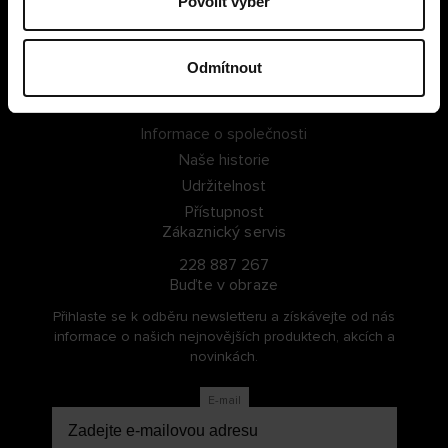
Povolit výběr
PŘIHLÁSIT SE
Odmítnout
ZAREGISTROVAT SE
O Cellbes
Informace o společnosti
Naše historie
Udržitelnost
Přístupnost
Zákaznický servis
228 887 267
Buďte v obraze
Přihlaste se k odběru newsletteru a získávejte od nás
informace o našich nejnovějších produktech, akcích a
novinkách.
E-mail