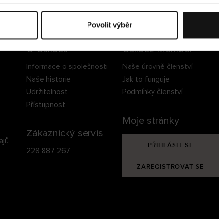
ezpečné doručení
Bezpečná platba
60 dní právo na vrá
Povolit výběr
O Cellbes
Cellbes Member
Informace o společnosti
Naše úrovně členství
Naše historie
Jak to funguje
Udržitelnost
Podmínky členství
Přístupnost
Moje stránky
Zákaznický servis
ajů
PŘIHLÁSIT SE
228 887 267
ZAREGISTROVAT SE