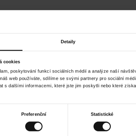
Hodnocení našich zákazníků
Detaily
•
Ines P
•
05.08.2026
05
O
KUPUJÍCÍ
á cookies
v
ě
16.07.2026
ř
e
klam, poskytování funkcí sociálních médií a analýze naší návšt
n
ý
ží je obvykle velmi rychlé - do 5 pracovních dnů,
z
Vynikající kvalit
 náš web používáte, sdílíme se svými partnery pro sociální média
á
í zboží je nekonečný příběh smutku - může trvat až
k
a
ích dnů.
 s dalšími informacemi, které jste jim poskytli nebo které získa
z
n
í
k
ad. Zobrazit původní verzi.
Toto je překlad. Zobr
Preferenční
Statistické