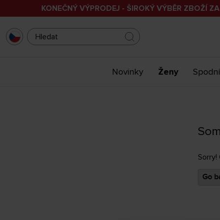
KONEČNÝ VÝPRODEJ - ŠIROKÝ VÝBĚR ZBOŽÍ ZA
Novinky
Ženy
Spodní
Som
Sorry!
Go ba