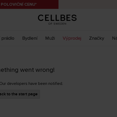
 POLOVIČNÍ CENU*
 prádlo
Bydlení
Muži
Výprodej
Značky
Ná
ething went wrong!
 Our developers have been notified.
ck to the start page