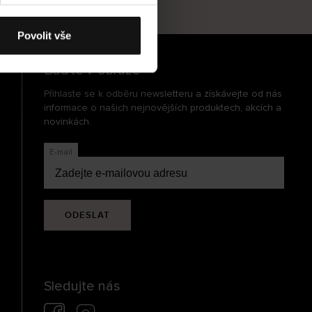
cení
Povolit vše
Buďte v obraze
Přihlaste se k odběru newsletteru a získávejte od nás
informace o našich nejnovějších produktech, akcích a
novinkách.
E-mail
ODESLAT
Sledujte nás