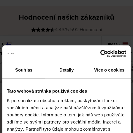
Hodnocení našich zákazníků
4.43/5 592 Hodnocení
 T
Inese J
O
KUPUJÍCÍ
05.08.2026
v
ě
19.07.2026
ř
e
n
ý
z
á
 dobré a dobré
Dodání zboží j
k
a
vrácení zboží 
z
Souhlas
Detaily
Více o cookies
pracovních dnů
n
í
k
eklad. Zobrazit původní verzi.
Toto je překlad. 
Tato webová stránka používá cookies
K personalizaci obsahu a reklam, poskytování funkcí
sociálních médií a analýze naší návštěvnosti využíváme
Bezpečné doručení
Bezpečná platba
soubory cookie. Informace o tom, jak náš web používáte,
sdílíme se svými partnery pro sociální média, inzerci a
60 dní právo na vrácení
analýzy. Partneři tyto údaje mohou zkombinovat s