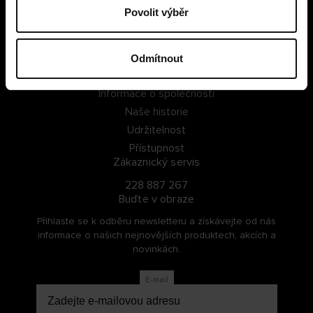
Povolit výběr
PŘIHLÁSIT SE
ZAREGISTROVAT SE
Odmítnout
O Cellbes
Informace o společnosti
Naše historie
Udržitelnost
Přístupnost
Zákaznický servis
228 887 267
Buďte v obraze
Přihlaste se k odběru newsletteru a získávejte od nás
informace o našich nejnovějších produktech, akcích a
novinkách.
E-mail