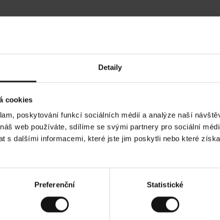
Hodnocení našich zákazníků
Detaily
Ines P
•
2026
05.08.2026
O
KUPUJÍCÍ
á cookies
v
ě
16.07.2026
ř
e
klam, poskytování funkcí sociálních médií a analýze naší návšt
n
ý
 velmi rychlé - do 5 pracovních dnů,
z
Vynikající kvalita! A stále ce
 náš web používáte, sdílíme se svými partnery pro sociální média
á
konečný příběh smutku - může trvat až
k
a
 s dalšími informacemi, které jste jim poskytli nebo které získa
z
n
í
k
odní verzi.
Toto je překlad. Zobrazit původní ver
Preferenční
Statistické