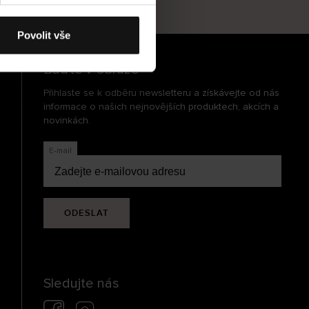
cení
Povolit vše
Buďte v obraze
Přihlaste se k odběru newsletteru a získávejte od nás
informace o našich nejnovějších produktech, akcích a
novinkách.
E-mail
ODESLAT
Sledujte nás