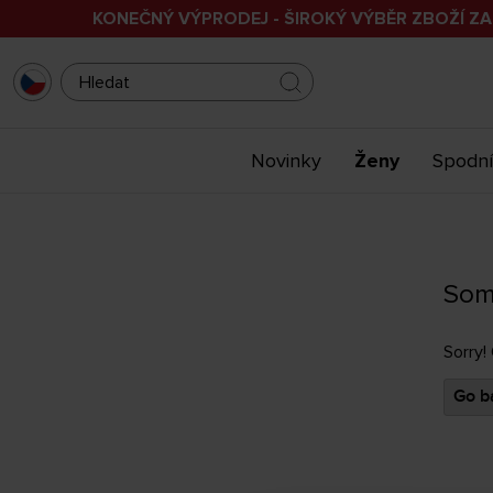
KONEČNÝ VÝPRODEJ - ŠIROKÝ VÝBĚR ZBOŽÍ ZA
Novinky
Ženy
Spodní
Som
Sorry!
Go ba