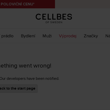
 POLOVIČNÍ CENU*
 prádlo
Bydlení
Muži
Výprodej
Značky
Ná
ething went wrong!
 Our developers have been notified.
ck to the start page