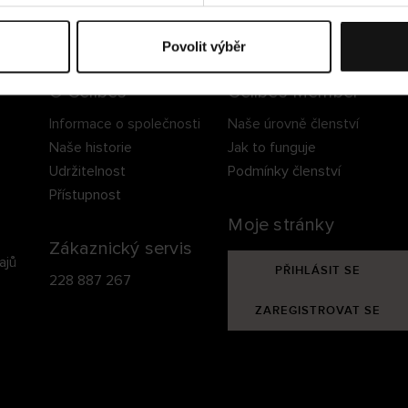
ezpečné doručení
Bezpečná platba
60 dní právo na vrá
Povolit výběr
O Cellbes
Cellbes Member
Informace o společnosti
Naše úrovně členství
Naše historie
Jak to funguje
Udržitelnost
Podmínky členství
Přístupnost
Moje stránky
Zákaznický servis
ajů
PŘIHLÁSIT SE
228 887 267
ZAREGISTROVAT SE