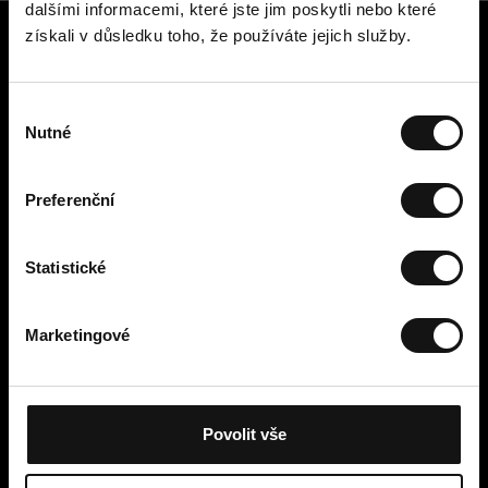
dalšími informacemi, které jste jim poskytli nebo které
získali v důsledku toho, že používáte jejich služby.
Zákaznický servis
Kontaktujte nás
V
Platba, poplatky, doručení a
Nutné
ý
vrácení
b
Snadné vrácení online
ě
Odstoupení od smlouvy
Preferenční
r
Obchodní podmínky
s
Zásady ochrany osobních údajů
o
Statistické
Cookies
u
Cellbes Member
h
Marketingové
Naše úrovně členství
l
Jak to funguje
a
Podmínky členství
s
u
Povolit vše
Moje stránky