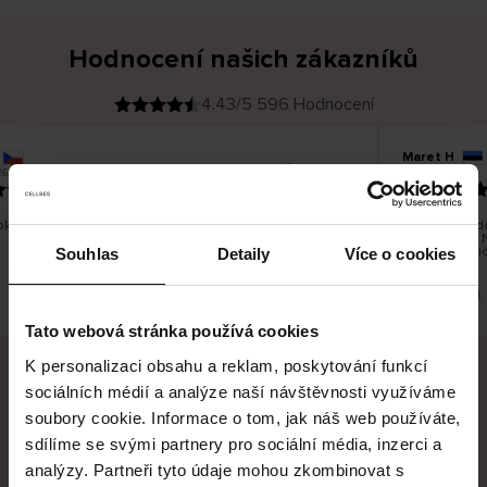
Hodnocení našich zákazníků
4.43/5 596 Hodnocení
Maret H
O
KUPUJÍCÍ
26
09.08.2026
v
ě
21.07.2026
ř
e
n
ý
z
á
ky jsem spokojená. Pěkná kvalita, velikost odpovídá.
Zboží bylo do
k
a
společnost. 
z
by se lépe ho
n
Souhlas
Detaily
Více o cookies
í
k
Toto je překlad.
Tato webová stránka používá cookies
K personalizaci obsahu a reklam, poskytování funkcí
sociálních médií a analýze naší návštěvnosti využíváme
Bezpečné doručení
Bezpečná platba
soubory cookie. Informace o tom, jak náš web používáte,
sdílíme se svými partnery pro sociální média, inzerci a
60 dní právo na vrácení
analýzy. Partneři tyto údaje mohou zkombinovat s