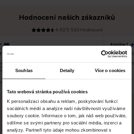
Hodnocení našich zákazníků
4.43/5 593 Hodnocení
H
Kristiina T
O
KUPUJÍCÍ
6
06.08.2026
v
ě
22.07.2026
ř
e
n
ý
z
á
ylo dobré, ale je škoda, že si nemůžete vybrat kurýrní
Všechno dob
k
nost. Nedoručujete do balíkomatů DPD a Unisend, což
a
z
Souhlas
Detaily
Více o cookies
épe hodilo do místa vašeho bydliště.
n
í
k
řeklad. Zobrazit původní verzi.
Toto je překlad.
Tato webová stránka používá cookies
K personalizaci obsahu a reklam, poskytování funkcí
sociálních médií a analýze naší návštěvnosti využíváme
Bezpečné doručení
Bezpečná platba
soubory cookie. Informace o tom, jak náš web používáte,
sdílíme se svými partnery pro sociální média, inzerci a
60 dní právo na vrácení
analýzy. Partneři tyto údaje mohou zkombinovat s