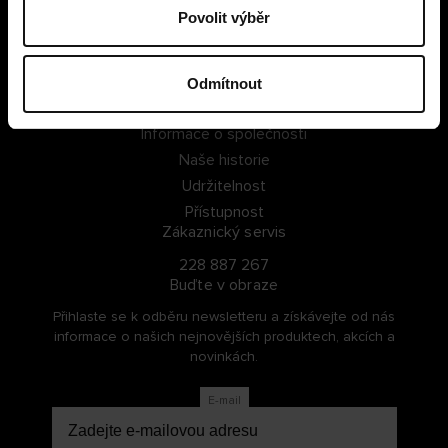
Povolit výběr
PŘIHLÁSIT SE
ZAREGISTROVAT SE
Odmítnout
O Cellbes
Informace o společnosti
Naše historie
Udržitelnost
Přístupnost
Zákaznický servis
228 887 267
Buďte v obraze
Přihlaste se k odběru newsletteru a získávejte od nás
informace o našich nejnovějších produktech, akcích a
novinkách.
E-mail