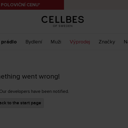
 POLOVIČNÍ CENU*
 prádlo
Bydlení
Muži
Výprodej
Značky
N
ething went wrong!
 Our developers have been notified.
ck to the start page