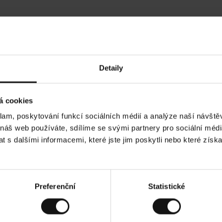
Hodnocení našich zákazníků
Detaily
•
Ines P
•
05.08.2026
05.0
O
KUPUJÍCÍ
á cookies
v
ě
16.07.2026
ř
e
klam, poskytování funkcí sociálních médií a analýze naší návšt
n
ý
je obvykle velmi rychlé - do 5 pracovních dnů,
z
Vynikající kvalita!
 náš web používáte, sdílíme se svými partnery pro sociální média
á
boží je nekonečný příběh smutku - může trvat až
k
a
h dnů.
 s dalšími informacemi, které jste jim poskytli nebo které získa
z
n
í
k
 Zobrazit původní verzi.
Toto je překlad. Zobrazi
Preferenční
Statistické