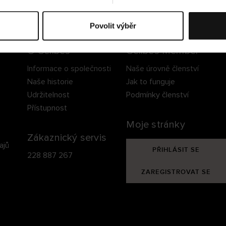
ezpečné doručení
Bezpečná platba
60 dní právo na vrá
Povolit výběr
O Cellbes
Cellbes Member
Informace o společnosti
Naše úrovně členství
Naše historie
Jak to funguje
Udržitelnost
Podmínky členství
Přístupnost
Moje stránky
Zákaznický servis
ajů
PŘIHLÁSIT SE
228 887 267
ZAREGISTROVAT SE