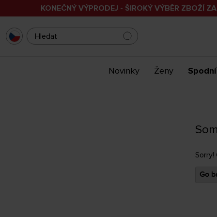
KONEČNÝ VÝPRODEJ - ŠIROKÝ VÝBĚR ZBOŽÍ ZA
Novinky
Ženy
Spodní
Som
Sorry!
Go ba