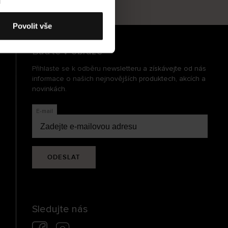
cení
Povolit vše
Buďte v obraze
Přihlaste se k odběru newsletteru a získávejte od nás
informace o našich nejnovějších produktech, akcích a
novinkách.
E-mail
ODESLAT
Sledujte nás