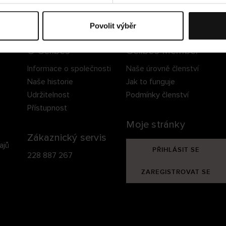
ezpečné doručení
Bezpečná platba
60 dní právo na vrá
Povolit výběr
O Cellbes
Cellbes Member
Informace o společnosti
Naše úrovně členství
Naše historie
Jak to funguje
Udržitelnost
Podmínky členství
Přístupnost
Moje stránky
Zákaznický servis
ajů
PŘIHLÁSIT SE
228 887 267
ZAREGISTROVAT SE