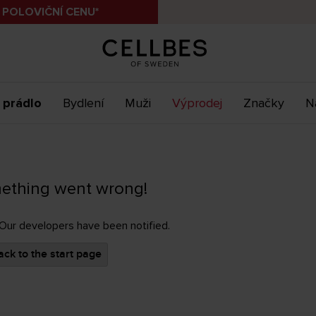
 POLOVIČNÍ CENU*
 prádlo
Bydlení
Muži
Výprodej
Značky
N
ething went wrong!
 Our developers have been notified.
ck to the start page