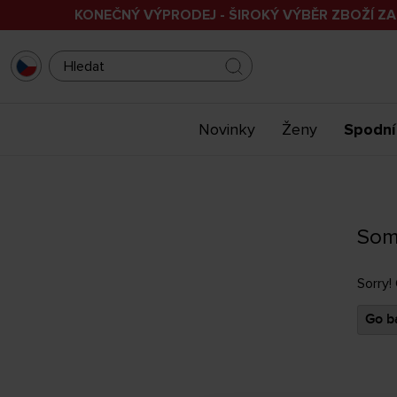
KONEČNÝ VÝPRODEJ - ŠIROKÝ VÝBĚR ZBOŽÍ ZA
Novinky
Ženy
Spodní
Som
Sorry!
Go ba