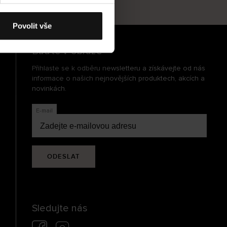
cení
Povolit vše
Buďte v obraze
Přihlaste se k odběru newsletteru a získávejte od nás
informace o našich nejnovějších produktech, akcích a
novinkách.
E-mail
ODESLAT
Sledujte nás