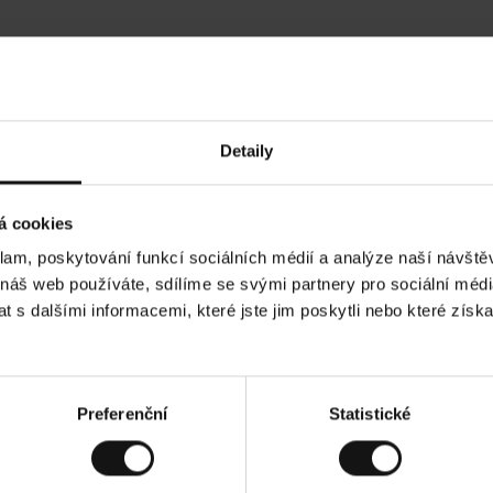
Hodnocení našich zákazníků
Detaily
•
Inese J
•
06.08.2026
05.
O
KUPUJÍCÍ
á cookies
v
ě
19.07.2026
ř
e
klam, poskytování funkcí sociálních médií a analýze naší návšt
n
ý
ré a dobré
z
Dodání zboží je obv
 náš web používáte, sdílíme se svými partnery pro sociální média
á
ale vrácení zboží j
k
a
20 pracovních dnů.
 s dalšími informacemi, které jste jim poskytli nebo které získa
z
n
í
k
 Zobrazit původní verzi.
Toto je překlad. Zobrazi
Preferenční
Statistické