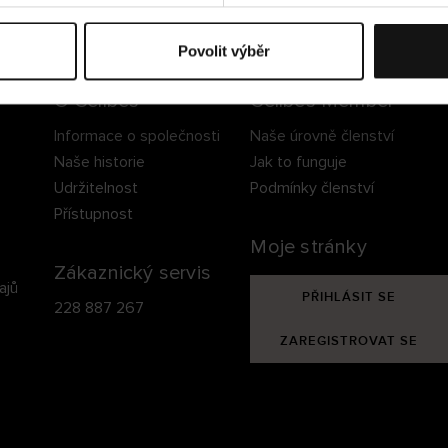
ezpečné doručení
Bezpečná platba
60 dní právo na vrá
Povolit výběr
O Cellbes
Cellbes Member
Informace o společnosti
Naše úrovně členství
Naše historie
Jak to funguje
Udržitelnost
Podmínky členství
Přístupnost
Moje stránky
Zákaznický servis
ajů
PŘIHLÁSIT SE
228 887 267
ZAREGISTROVAT SE