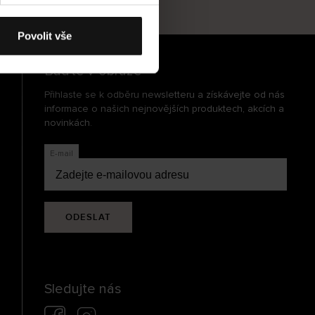
cení
Povolit vše
Buďte v obraze
Přihlaste se k odběru newsletteru a získávejte od nás
informace o našich nejnovějších produktech, akcích a
novinkách.
E-mail
ODESLAT
Sledujte nás