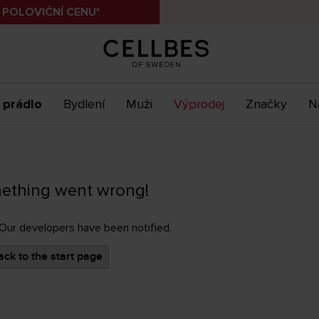
 POLOVIČNÍ CENU*
 prádlo
Bydlení
Muži
Výprodej
Značky
N
ething went wrong!
 Our developers have been notified.
ck to the start page