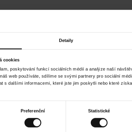
Hodnocení našich zákazníků
Detaily
•
Ines P
•
05.08.2026
05
O
KUPUJÍCÍ
á cookies
v
ě
16.07.2026
ř
e
klam, poskytování funkcí sociálních médií a analýze naší návšt
n
ý
ží je obvykle velmi rychlé - do 5 pracovních dnů,
z
Vynikající kvalit
 náš web používáte, sdílíme se svými partnery pro sociální média
á
í zboží je nekonečný příběh smutku - může trvat až
k
a
ních dnů.
 s dalšími informacemi, které jste jim poskytli nebo které získa
z
n
í
k
ad. Zobrazit původní verzi.
Toto je překlad. Zob
Preferenční
Statistické