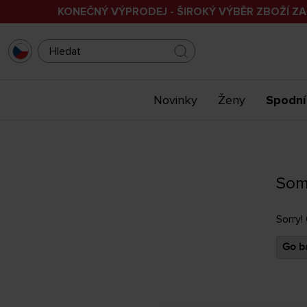
KONEČNÝ VÝPRODEJ - ŠIROKÝ VÝBĚR ZBOŽÍ ZA
Novinky
Ženy
Spodní
Som
Sorry!
Go ba