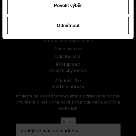
Povolit výběr
PŘIHLÁSIT SE
ZAREGISTROVAT SE
Odmítnout
O Cellbes
Informace o společnosti
Naše historie
Udržitelnost
Přístupnost
Zákaznický servis
228 887 267
Buďte v obraze
Přihlaste se k odběru newsletteru a získávejte od nás
informace o našich nejnovějších produktech, akcích a
novinkách.
E-mail