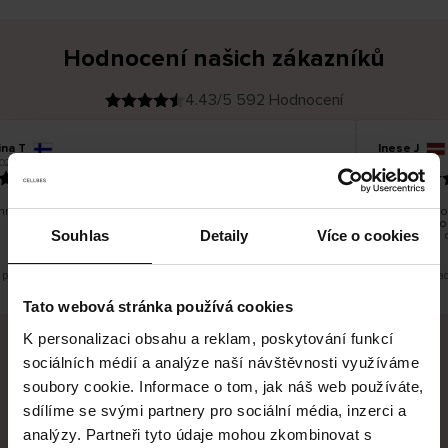
Hodnocení našich zákazníků
4.43/5 592 Hodnocení
ina T
Inese J
O
KUPUJÍCÍ
026
05.08.2026
v
ě
19.07.2026
ř
e
n
ý
z
á
hno dobré a dobré
Dodání zboží
k
a
vrácení zbo
z
Souhlas
Detaily
Více o cookies
pracovních 
n
í
k
e překlad. Zobrazit původní verzi.
Toto je překla
Tato webová stránka používá cookies
K personalizaci obsahu a reklam, poskytování funkcí
sociálních médií a analýze naší návštěvnosti využíváme
Bezpečné doručení
Bezpečná platba
soubory cookie. Informace o tom, jak náš web používáte,
sdílíme se svými partnery pro sociální média, inzerci a
60 dní právo na vrácení
analýzy. Partneři tyto údaje mohou zkombinovat s