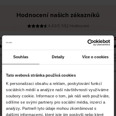
Hodnocení našich zákazníků
4.43/5 592 Hodnocení
tiina T
Inese J
O
KUPUJÍCÍ
.2026
05.08.2026
v
ě
19.07.2026
ř
e
n
ý
z
á
chno dobré a dobré
Dodání zbo
k
Souhlas
Detaily
Více o cookies
a
vrácení zb
z
pracovníc
n
í
k
 je překlad. Zobrazit původní verzi.
Toto je přek
Tato webová stránka používá cookies
K personalizaci obsahu a reklam, poskytování funkcí
sociálních médií a analýze naší návštěvnosti využíváme
soubory cookie. Informace o tom, jak náš web používáte,
Bezpečné doručení
Bezpečná platba
sdílíme se svými partnery pro sociální média, inzerci a
analýzy. Partneři tyto údaje mohou zkombinovat s
60 dní právo na vrácení
dalšími informacemi, které jste jim poskytli nebo které