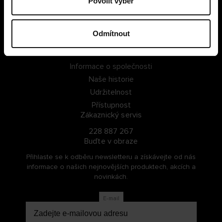
Povolit výběr
PŘIHLÁSIT SE
Odmítnout
ZAREGISTROVAT SE
O Cellbes
Informace o společnosti
Naše historie
Udržitelnost
Přístupnost
Zákaznický servis
228 887 267
Buďte v obraze
Přihlaste se k odběru newsletteru a získávejte od nás
informace o našich nejnovějších produktech, akcích a
novinkách.
E-mail