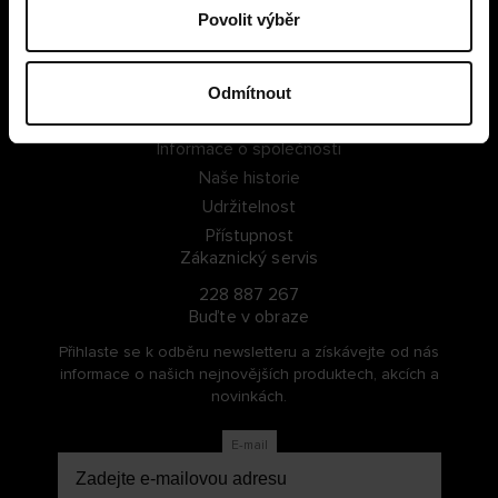
Povolit výběr
PŘIHLÁSIT SE
ZAREGISTROVAT SE
Odmítnout
O Cellbes
Informace o společnosti
Naše historie
Udržitelnost
Přístupnost
Zákaznický servis
228 887 267
Buďte v obraze
Přihlaste se k odběru newsletteru a získávejte od nás
informace o našich nejnovějších produktech, akcích a
novinkách.
E-mail