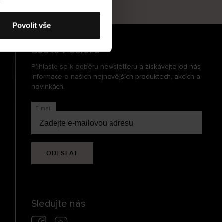
cení
Povolit vše
Buďte v obraze
Přihlaste se k odběru newsletteru a získávejte od nás
informace o našich nejnovějších produktech, akcích a
novinkách.
E-mail
ODESLAT
Sledujte nás