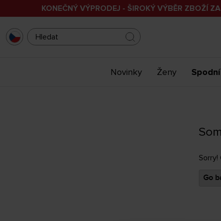
KONEČNÝ VÝPRODEJ - ŠIROKÝ VÝBĚR ZBOŽÍ ZA
Novinky
Ženy
Spodní
Som
Sorry!
Go ba