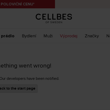
 POLOVIČNÍ CENU*
 prádlo
Bydlení
Muži
Výprodej
Značky
N
ething went wrong!
 Our developers have been notified.
ck to the start page