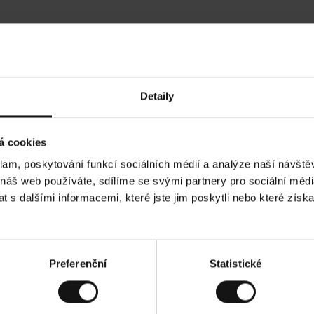
Hodnocení našich zákazníků
Detaily
•
Ines P
•
05.08.2026
05.
O
KUPUJÍCÍ
á cookies
v
ě
16.07.2026
ř
e
klam, poskytování funkcí sociálních médií a analýze naší návšt
n
ý
 je obvykle velmi rychlé - do 5 pracovních dnů,
z
Vynikající kvalita
 náš web používáte, sdílíme se svými partnery pro sociální média
á
zboží je nekonečný příběh smutku - může trvat až
k
a
ch dnů.
 s dalšími informacemi, které jste jim poskytli nebo které získa
z
n
í
k
. Zobrazit původní verzi.
Toto je překlad. Zobraz
Preferenční
Statistické