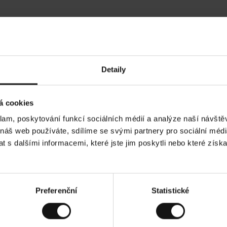
Hodnocení našich zákazníků
Detaily
•
Ines P
•
05.08.2026
05.
O
KUPUJÍCÍ
á cookies
v
ě
16.07.2026
ř
e
klam, poskytování funkcí sociálních médií a analýze naší návšt
n
ý
í je obvykle velmi rychlé - do 5 pracovních dnů,
z
Vynikající kvalita
 náš web používáte, sdílíme se svými partnery pro sociální média
á
 zboží je nekonečný příběh smutku - může trvat až
k
a
ch dnů.
 s dalšími informacemi, které jste jim poskytli nebo které získa
z
n
í
k
d. Zobrazit původní verzi.
Toto je překlad. Zobra
Preferenční
Statistické