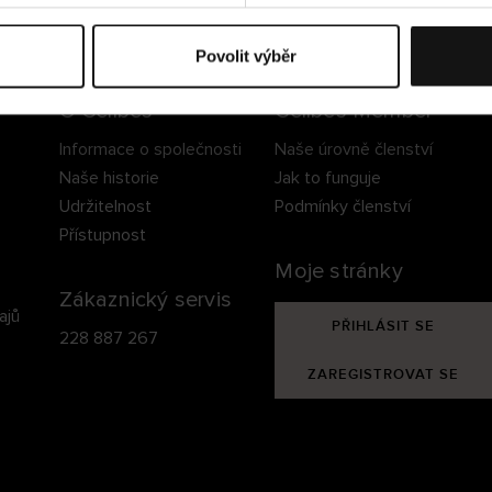
ezpečné doručení
Bezpečná platba
60 dní právo na vrá
Povolit výběr
O Cellbes
Cellbes Member
Informace o společnosti
Naše úrovně členství
Naše historie
Jak to funguje
Udržitelnost
Podmínky členství
Přístupnost
Moje stránky
Zákaznický servis
ajů
PŘIHLÁSIT SE
228 887 267
ZAREGISTROVAT SE