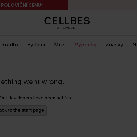
 POLOVIČNÍ CENU*
 prádlo
Bydlení
Muži
Výprodej
Značky
N
ething went wrong!
 Our developers have been notified.
ck to the start page