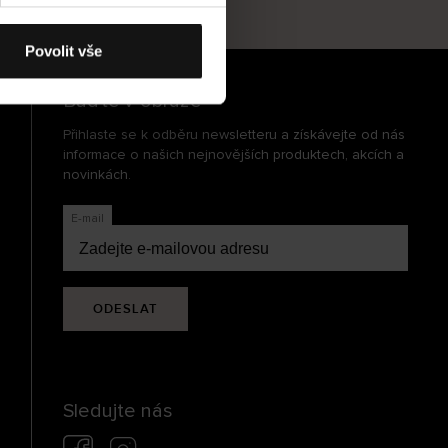
cení
Povolit vše
Buďte v obraze
Přihlaste se k odběru newsletteru a získávejte od nás
informace o našich nejnovějších produktech, akcích a
novinkách.
E-mail
ODESLAT
Sledujte nás