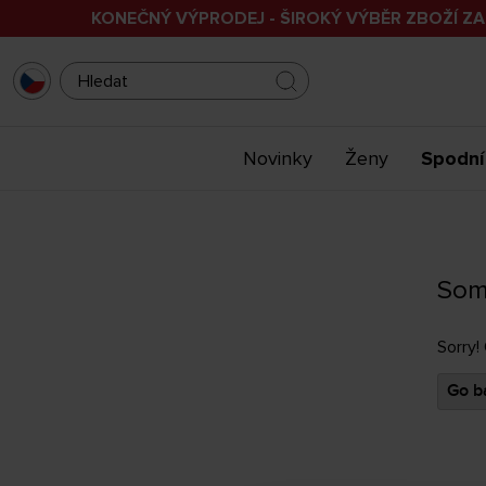
KONEČNÝ VÝPRODEJ - ŠIROKÝ VÝBĚR ZBOŽÍ ZA
Novinky
Ženy
Spodní
Som
Sorry!
Go ba