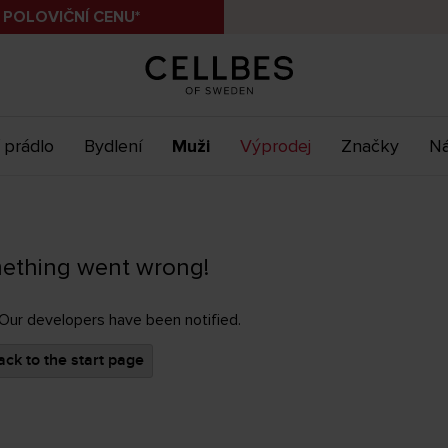
 POLOVIČNÍ CENU*
 prádlo
Bydlení
Muži
Výprodej
Značky
Ná
ething went wrong!
 Our developers have been notified.
ck to the start page