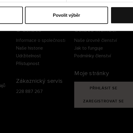
ezpečné doručení
Bezpečná platba
60 dní právo na vrá
Povolit výběr
O Cellbes
Cellbes Member
Informace o společnosti
Naše úrovně členství
Naše historie
Jak to funguje
Udržitelnost
Podmínky členství
Přístupnost
Moje stránky
Zákaznický servis
ajů
PŘIHLÁSIT SE
228 887 267
ZAREGISTROVAT SE