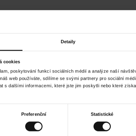
Hodnocení našich zákazníků
Detaily
•
Ines P
•
05.08.2026
05.
O
KUPUJÍCÍ
á cookies
v
ě
16.07.2026
ř
e
klam, poskytování funkcí sociálních médií a analýze naší návšt
n
ý
í je obvykle velmi rychlé - do 5 pracovních dnů,
z
Vynikající kvalita
 náš web používáte, sdílíme se svými partnery pro sociální média
á
 zboží je nekonečný příběh smutku - může trvat až
k
a
ích dnů.
 s dalšími informacemi, které jste jim poskytli nebo které získa
z
n
í
k
d. Zobrazit původní verzi.
Toto je překlad. Zobra
Preferenční
Statistické