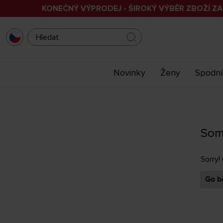
KONEČNÝ VÝPRODEJ - ŠIROKÝ VÝBĚR ZBOŽÍ ZA
Novinky
Ženy
Spodní
Som
Sorry!
Go ba