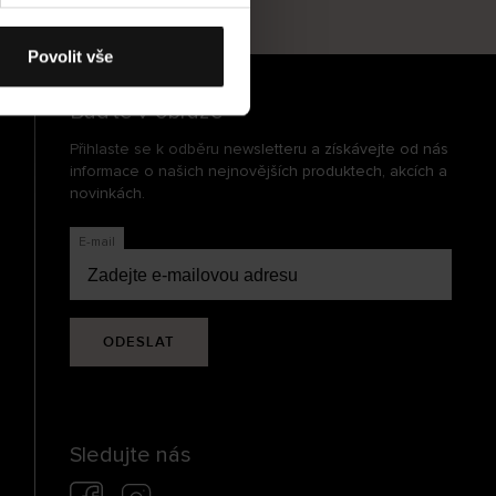
cení
Povolit vše
Buďte v obraze
Přihlaste se k odběru newsletteru a získávejte od nás
informace o našich nejnovějších produktech, akcích a
novinkách.
E-mail
ODESLAT
Sledujte nás