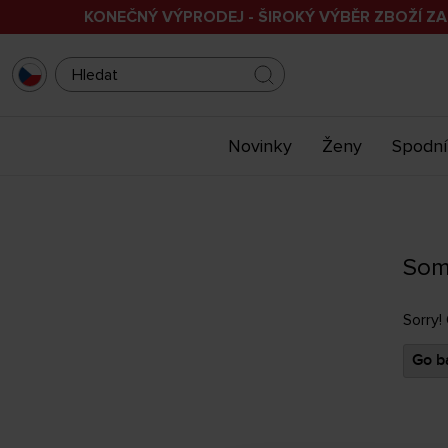
KONEČNÝ VÝPRODEJ - ŠIROKÝ VÝBĚR ZBOŽÍ ZA
Novinky
Ženy
Spodní
Som
Sorry!
Go ba