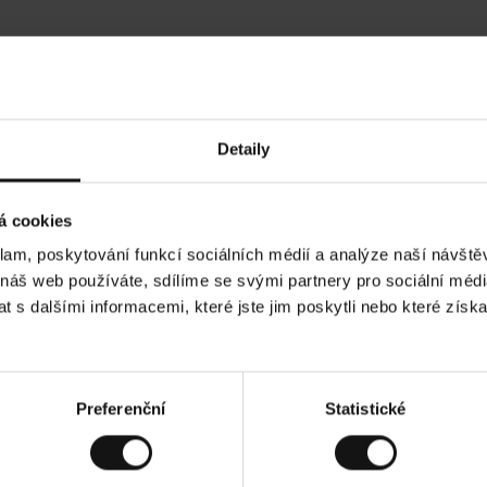
Hodnocení našich zákazníků
Detaily
•
Ines P
•
05.08.2026
05.
O
KUPUJÍCÍ
á cookies
v
ě
16.07.2026
ř
e
klam, poskytování funkcí sociálních médií a analýze naší návšt
n
ý
í je obvykle velmi rychlé - do 5 pracovních dnů,
z
Vynikající kvalit
 náš web používáte, sdílíme se svými partnery pro sociální média
á
 zboží je nekonečný příběh smutku - může trvat až
k
a
ích dnů.
 s dalšími informacemi, které jste jim poskytli nebo které získa
z
n
í
k
d. Zobrazit původní verzi.
Toto je překlad. Zobr
Preferenční
Statistické