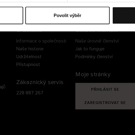
ezpečné doručení
Bezpečná platba
60 dní právo na vrá
Povolit výběr
O Cellbes
Cellbes Member
Informace o společnosti
Naše úrovně členství
Naše historie
Jak to funguje
Udržitelnost
Podmínky členství
Přístupnost
Moje stránky
Zákaznický servis
ajů
PŘIHLÁSIT SE
228 887 267
ZAREGISTROVAT SE