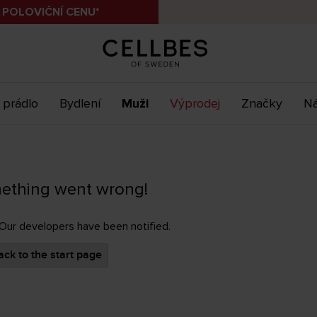
 POLOVIČNÍ CENU*
 prádlo
Bydlení
Muži
Výprodej
Značky
Ná
ething went wrong!
 Our developers have been notified.
ck to the start page