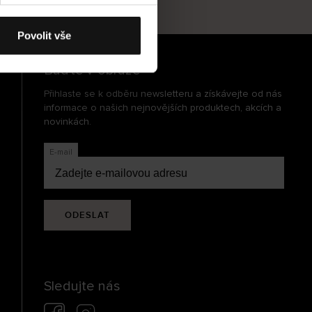
cení
Povolit vše
Buďte v obraze
Přihlaste se k odběru newsletteru a získávejte od nás
informace o našich nejnovějších produktech, akcích a
novinkách.
E-mail
ODESLAT
Sledujte nás