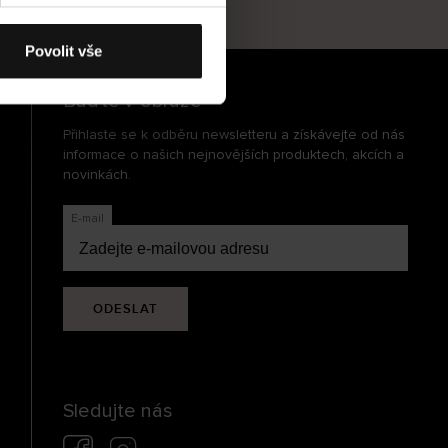
cení
Povolit vše
Buďte v obraze
Přihlaste se k odběru newsletteru a získávejte od nás
informace o našich nejnovějších produktech, akcích a
novinkách.
E-mail
ODESLAT
Sledujte nás