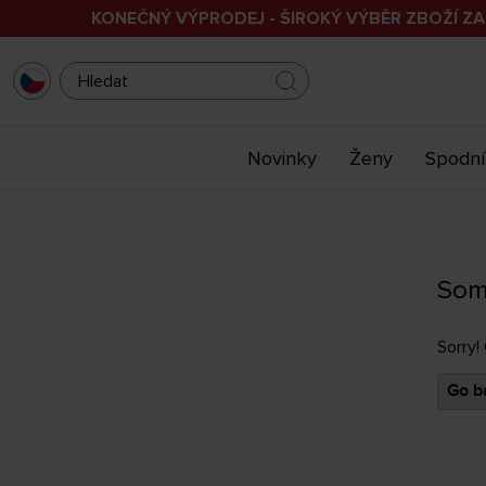
KONEČNÝ VÝPRODEJ - ŠIROKÝ VÝBĚR ZBOŽÍ ZA
Novinky
Ženy
Spodní
Som
Sorry!
Go ba