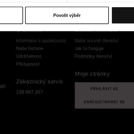
ezpečné doručení
Bezpečná platba
60 dní právo na vrá
Povolit výběr
O Cellbes
Cellbes Member
Informace o společnosti
Naše úrovně členství
Naše historie
Jak to funguje
Udržitelnost
Podmínky členství
Přístupnost
Moje stránky
Zákaznický servis
ajů
PŘIHLÁSIT SE
228 887 267
ZAREGISTROVAT SE