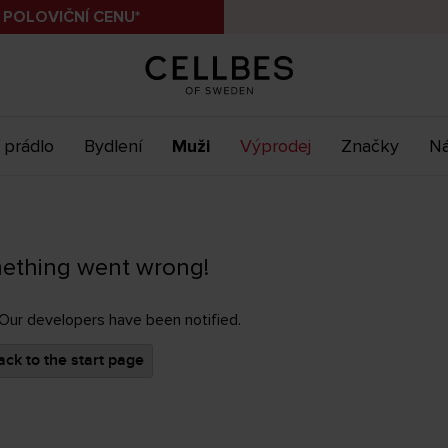
 POLOVIČNÍ CENU*
 prádlo
Bydlení
Muži
Výprodej
Značky
Ná
ething went wrong!
 Our developers have been notified.
ck to the start page