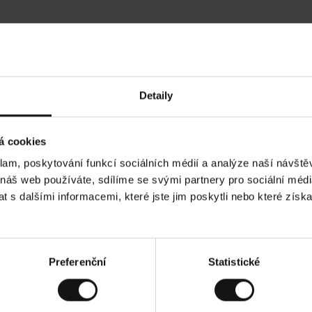
Hodnocení našich zákazníků
Detaily
•
Ines P
•
05.08.2026
05.
O
KUPUJÍCÍ
á cookies
v
ě
16.07.2026
ř
e
klam, poskytování funkcí sociálních médií a analýze naší návšt
n
ý
í je obvykle velmi rychlé - do 5 pracovních dnů,
z
Vynikající kvalit
 náš web používáte, sdílíme se svými partnery pro sociální média
á
 zboží je nekonečný příběh smutku - může trvat až
k
a
ích dnů.
 s dalšími informacemi, které jste jim poskytli nebo které získa
z
n
í
k
d. Zobrazit původní verzi.
Toto je překlad. Zobr
Preferenční
Statistické