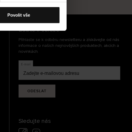
cení
Povolit vše
Buďte v obraze
Přihlaste se k odběru newsletteru a získávejte od nás
informace o našich nejnovějších produktech, akcích a
novinkách.
E-mail
ODESLAT
Sledujte nás