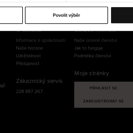
ezpečné doručení
Bezpečná platba
60 dní právo na vrá
Povolit výběr
O Cellbes
Cellbes Member
Informace o společnosti
Naše úrovně členství
Naše historie
Jak to funguje
Udržitelnost
Podmínky členství
Přístupnost
Moje stránky
Zákaznický servis
ajů
PŘIHLÁSIT SE
228 887 267
ZAREGISTROVAT SE