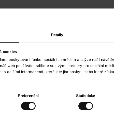
Hodnocení našich zákazníků
Detaily
•
Ines P
•
05.08.2026
05.08
O
KUPUJÍCÍ
á cookies
v
ě
16.07.2026
ř
e
klam, poskytování funkcí sociálních médií a analýze naší návšt
n
ý
e obvykle velmi rychlé - do 5 pracovních dnů,
z
Vynikající kvalita! A
 náš web používáte, sdílíme se svými partnery pro sociální média
á
oží je nekonečný příběh smutku - může trvat až
k
a
 dnů.
 s dalšími informacemi, které jste jim poskytli nebo které získa
z
n
í
k
obrazit původní verzi.
Toto je překlad. Zobrazit
Preferenční
Statistické