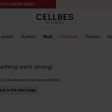
 POLOVIČNÍ CENU*
 prádlo
Bydlení
Muži
Výprodej
Značky
Ná
ething went wrong!
 Our developers have been notified.
ck to the start page