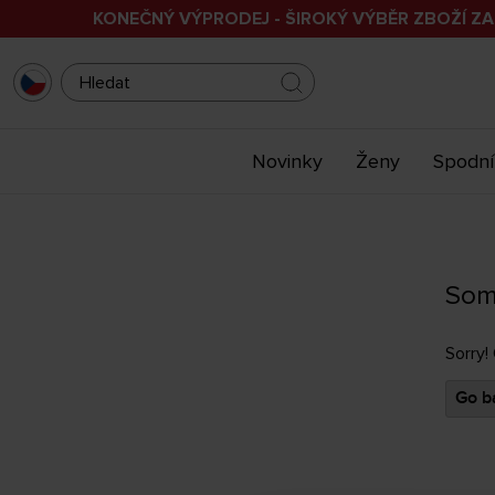
KONEČNÝ VÝPRODEJ - ŠIROKÝ VÝBĚR ZBOŽÍ ZA
Novinky
Ženy
Spodní
Som
Sorry!
Go ba