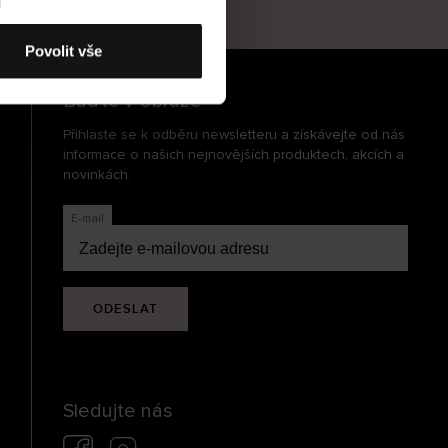
cení
Povolit vše
Buďte v obraze
Přihlaste se k odběru newsletteru a získávejte od nás
informace o našich nejnovějších produktech, akcích a
novinkách.
E-mail
ODESLAT
Sledujte nás