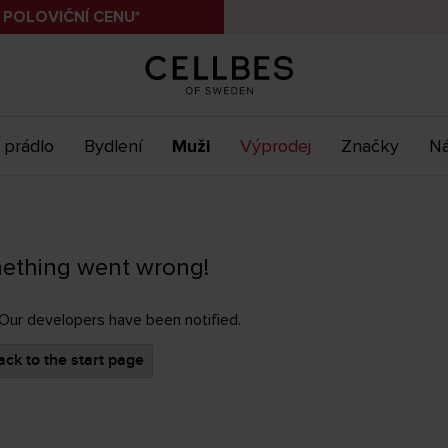
 POLOVIČNÍ CENU*
 prádlo
Bydlení
Muži
Výprodej
Značky
Ná
ething went wrong!
 Our developers have been notified.
ck to the start page