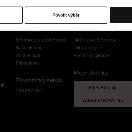
ezpečné doručení
Bezpečná platba
60 dní právo na vrá
Povolit výběr
O Cellbes
Cellbes Member
Informace o společnosti
Naše úrovně členství
Naše historie
Jak to funguje
Udržitelnost
Podmínky členství
Přístupnost
Moje stránky
Zákaznický servis
ajů
PŘIHLÁSIT SE
228 887 267
ZAREGISTROVAT SE