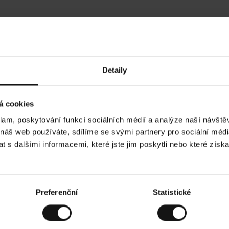
Hodnocení našich zákazníků
Detaily
•
Ines P
•
05.08.2026
05.
O
KUPUJÍCÍ
á cookies
v
ě
16.07.2026
ř
e
klam, poskytování funkcí sociálních médií a analýze naší návšt
n
ý
 je obvykle velmi rychlé - do 5 pracovních dnů,
z
Vynikající kvalita
 náš web používáte, sdílíme se svými partnery pro sociální média
á
zboží je nekonečný příběh smutku - může trvat až
k
a
ch dnů.
 s dalšími informacemi, které jste jim poskytli nebo které získa
z
n
í
k
. Zobrazit původní verzi.
Toto je překlad. Zobraz
Preferenční
Statistické