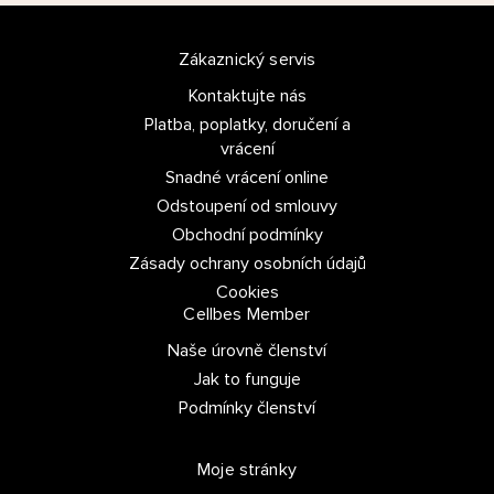
dalšími informacemi, které jste jim poskytli nebo které
získali v důsledku toho, že používáte jejich služby.
Zákaznický servis
Kontaktujte nás
V
Platba, poplatky, doručení a
Nutné
ý
vrácení
b
Snadné vrácení online
ě
Preferenční
Odstoupení od smlouvy
r
Obchodní podmínky
s
Zásady ochrany osobních údajů
o
Statistické
Cookies
u
Cellbes Member
h
Marketingové
Naše úrovně členství
l
Jak to funguje
a
s
Podmínky členství
u
Povolit vše
Moje stránky