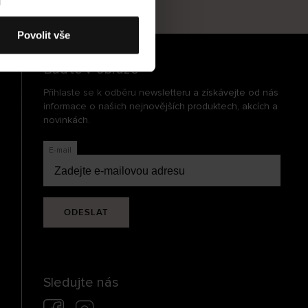
cení
Povolit vše
Buďte v obraze
Přihlaste se k odběru newsletteru a získávejte od nás
informace o našich nejnovějších produktech, akcích a
novinkách.
E-mail
ODESLAT
Sledujte nás