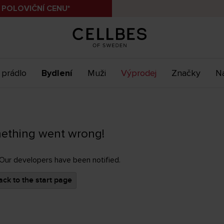
 POLOVIČNÍ CENU*
 prádlo
Bydlení
Muži
Výprodej
Značky
Ná
ething went wrong!
 Our developers have been notified.
ck to the start page