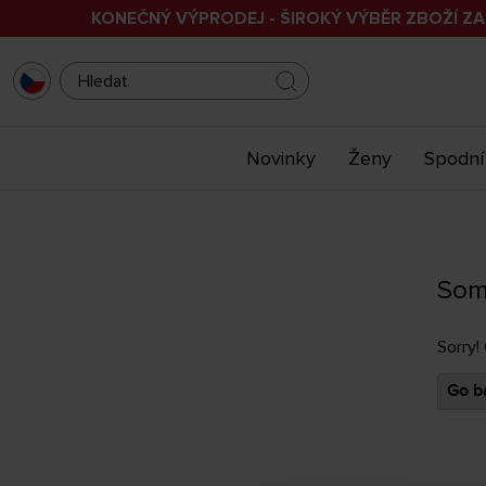
KONEČNÝ VÝPRODEJ - ŠIROKÝ VÝBĚR ZBOŽÍ ZA
Novinky
Ženy
Spodní
Som
Sorry!
Go ba