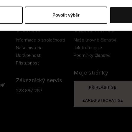
ezpečné doručení
Bezpečná platba
60 dní právo na vrá
Povolit výběr
O Cellbes
Cellbes Member
Informace o společnosti
Naše úrovně členství
Naše historie
Jak to funguje
Udržitelnost
Podmínky členství
Přístupnost
Moje stránky
Zákaznický servis
ajů
PŘIHLÁSIT SE
228 887 267
ZAREGISTROVAT SE