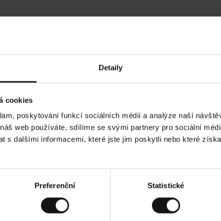
Hodnocení našich zákazníků
Detaily
•
Ines P
•
05.08.2026
05.
O
KUPUJÍCÍ
á cookies
v
ě
16.07.2026
ř
e
klam, poskytování funkcí sociálních médií a analýze naší návšt
n
ý
í je obvykle velmi rychlé - do 5 pracovních dnů,
z
Vynikající kvalita
 náš web používáte, sdílíme se svými partnery pro sociální média
á
 zboží je nekonečný příběh smutku - může trvat až
k
a
ích dnů.
 s dalšími informacemi, které jste jim poskytli nebo které získa
z
n
í
k
d. Zobrazit původní verzi.
Toto je překlad. Zobra
Preferenční
Statistické