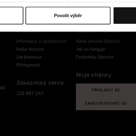
ezpečné doručení
Bezpečná platba
60 dní právo na vrá
Povolit výběr
O Cellbes
Cellbes Member
Informace o společnosti
Naše úrovně členství
Naše historie
Jak to funguje
Udržitelnost
Podmínky členství
Přístupnost
Moje stránky
Zákaznický servis
ajů
PŘIHLÁSIT SE
228 887 267
ZAREGISTROVAT SE