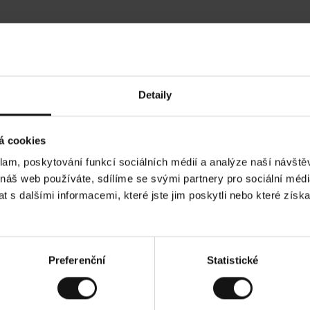
Hodnocení našich zákazníků
Detaily
•
Ines P
•
05.08.2026
05.
O
KUPUJÍCÍ
á cookies
v
ě
16.07.2026
ř
e
klam, poskytování funkcí sociálních médií a analýze naší návšt
n
ý
í je obvykle velmi rychlé - do 5 pracovních dnů,
z
Vynikající kvalita
 náš web používáte, sdílíme se svými partnery pro sociální média
á
 zboží je nekonečný příběh smutku - může trvat až
k
a
ch dnů.
 s dalšími informacemi, které jste jim poskytli nebo které získa
z
n
í
k
d. Zobrazit původní verzi.
Toto je překlad. Zobra
Preferenční
Statistické