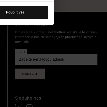
cení
Povolit vše
Buďte v obraze
Přihlaste se k odběru newsletteru a získávejte od nás
informace o našich nejnovějších produktech, akcích a
novinkách.
E-mail
ODESLAT
Sledujte nás