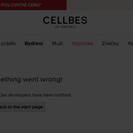
 POLOVIČNÍ CENU*
 prádlo
Bydlení
Muži
Výprodej
Značky
Ná
ething went wrong!
 Our developers have been notified.
ck to the start page