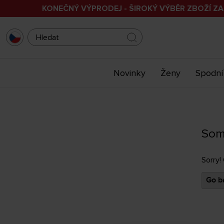
KONEČNÝ VÝPRODEJ - ŠIROKÝ VÝBĚR ZBOŽÍ ZA
Novinky
Ženy
Spodní
Som
Sorry!
Go ba