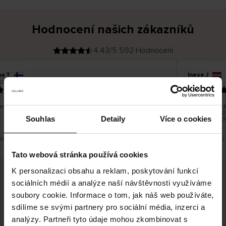
Hodnocení našich zákazníků
4.43/5 592 Hodnocení
na T
Inese J
O
KUPUJÍCÍ
26
05.08.2026
v
ě
19.07.2026
ř
e
n
ý
z
á
no dobré a dobré
Dodání zboží 
k
a
vrácení zboží
z
Souhlas
Detaily
Více o cookies
pracovních d
n
í
k
překlad. Zobrazit původní verzi.
Toto je překlad.
Tato webová stránka používá cookies
K personalizaci obsahu a reklam, poskytování funkcí
sociálních médií a analýze naší návštěvnosti využíváme
Bezpečné doručení
Bezpečná platba
soubory cookie. Informace o tom, jak náš web používáte,
sdílíme se svými partnery pro sociální média, inzerci a
60 dní právo na vrácení
analýzy. Partneři tyto údaje mohou zkombinovat s