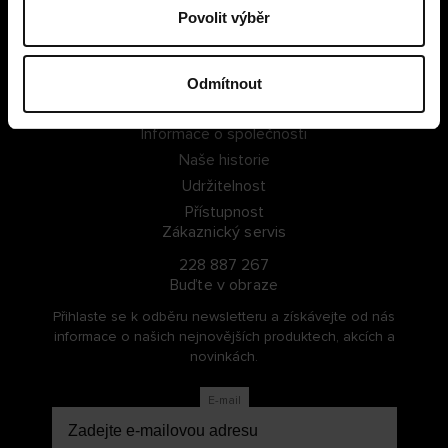
Povolit výběr
PŘIHLÁSIT SE
ZAREGISTROVAT SE
Odmítnout
O Cellbes
Informace o společnosti
Naše historie
Udržitelnost
Přístupnost
Zákaznický servis
228 887 267
Buďte v obraze
Přihlaste se k odběru newsletteru a získávejte od nás
informace o našich nejnovějších produktech, akcích a
novinkách.
E-mail