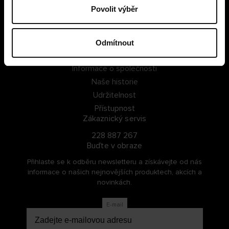
Povolit výběr
PŘIHLÁSIT SE
ZAREGISTROVAT SE
Odmítnout
O Cellbes
Informace o společnosti
Naše historie
Udržitelnost
Přístupnost
Zákaznický servis
228 887 267
Buďte v obraze
Přihlaste se k odběru newsletteru a získávejte od nás
informace o našich nejnovějších produktech, akcích a
novinkách.
E-mail