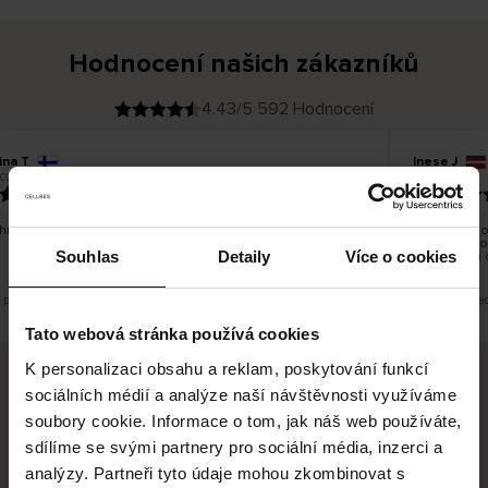
Hodnocení našich zákazníků
4.43/5 592 Hodnocení
ina T
Inese J
O
KUPUJÍCÍ
2026
05.08.2026
v
ě
19.07.2026
ř
e
n
ý
z
á
hno dobré a dobré
Dodání zbož
k
a
vrácení zbo
z
Souhlas
Detaily
Více o cookies
pracovních 
n
í
k
e překlad. Zobrazit původní verzi.
Toto je překla
Tato webová stránka používá cookies
K personalizaci obsahu a reklam, poskytování funkcí
sociálních médií a analýze naší návštěvnosti využíváme
Bezpečné doručení
Bezpečná platba
soubory cookie. Informace o tom, jak náš web používáte,
sdílíme se svými partnery pro sociální média, inzerci a
60 dní právo na vrácení
analýzy. Partneři tyto údaje mohou zkombinovat s