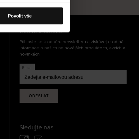
cení
Povolit vše
Buďte v obraze
Přihlaste se k odběru newsletteru a získávejte od nás
informace o našich nejnovějších produktech, akcích a
novinkách.
E-mail
ODESLAT
Sledujte nás