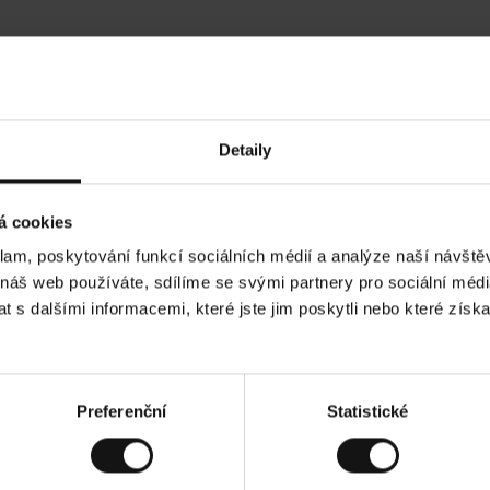
Hodnocení našich zákazníků
Detaily
Ines P
•
05.08.2026
05.08.
O
KUPUJÍCÍ
á cookies
v
ě
16.07.2026
ř
e
klam, poskytování funkcí sociálních médií a analýze naší návšt
n
ý
 obvykle velmi rychlé - do 5 pracovních dnů,
z
Vynikající kvalita! A
 náš web používáte, sdílíme se svými partnery pro sociální média
á
ží je nekonečný příběh smutku - může trvat až
k
a
dnů.
 s dalšími informacemi, které jste jim poskytli nebo které získa
z
n
í
k
obrazit původní verzi.
Toto je překlad. Zobrazit 
Preferenční
Statistické