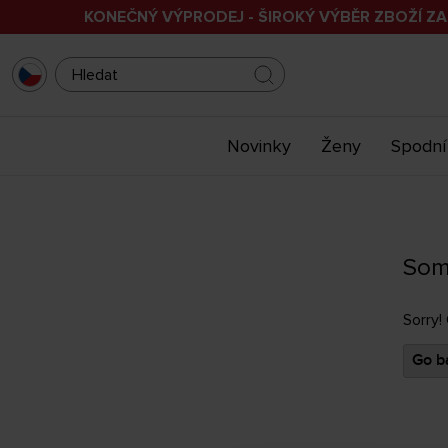
KONEČNÝ VÝPRODEJ - ŠIROKÝ VÝBĚR ZBOŽÍ ZA
Novinky
Ženy
Spodní
Som
Sorry!
Go ba