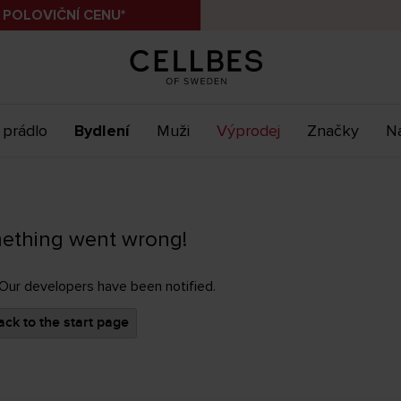
 POLOVIČNÍ CENU*
 prádlo
Bydlení
Muži
Výprodej
Značky
Ná
ething went wrong!
 Our developers have been notified.
ck to the start page