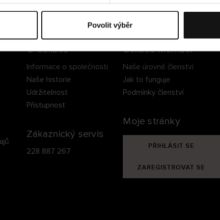
ezpečné doručení
Bezpečná platba
60 dní právo na vrá
Povolit výběr
O Cellbes
Cellbes Member
Informace o společnosti
Naše úrovně členství
Naše historie
Jak to funguje
Udržitelnost
Podmínky členství
Přístupnost
Moje stránky
Zákaznický servis
ajů
PŘIHLÁSIT SE
228 887 267
ZAREGISTROVAT SE