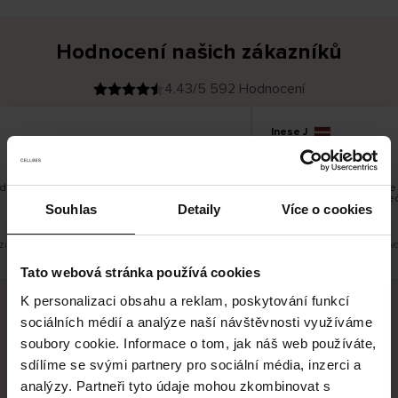
Hodnocení našich zákazníků
4.43/5 592 Hodnocení
Inese J
O
KUPUJÍCÍ
05.08.2026
v
ě
19.07.2026
ř
e
n
ý
z
á
dobré
Dodání zboží je obvykle v
k
a
vrácení zboží je nekoneč
z
Souhlas
Detaily
Více o cookies
pracovních dnů.
n
í
k
zit původní verzi.
Toto je překlad. Zobrazit půvo
Tato webová stránka používá cookies
K personalizaci obsahu a reklam, poskytování funkcí
sociálních médií a analýze naší návštěvnosti využíváme
Bezpečné doručení
Bezpečná platba
soubory cookie. Informace o tom, jak náš web používáte,
sdílíme se svými partnery pro sociální média, inzerci a
60 dní právo na vrácení
analýzy. Partneři tyto údaje mohou zkombinovat s