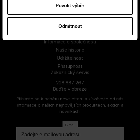
Povolit výběr
PŘIHLÁSIT SE
ZAREGISTROVAT SE
Odmítnout
O Cellbes
Informace o společnosti
Naše historie
Udržitelnost
Přístupnost
Zákaznický servis
228 887 267
Buďte v obraze
Přihlaste se k odběru newsletteru a získávejte od nás
informace o našich nejnovějších produktech, akcích a
novinkách.
E-mail