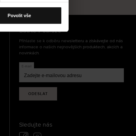
cení
Povolit vše
Buďte v obraze
Přihlaste se k odběru newsletteru a získávejte od nás
informace o našich nejnovějších produktech, akcích a
novinkách.
E-mail
ODESLAT
Sledujte nás