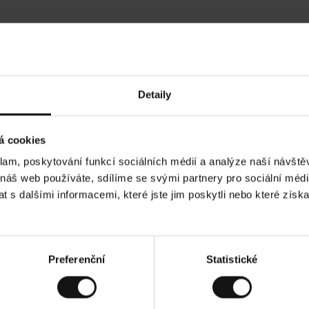
Hodnocení našich zákazníků
Detaily
•
Ines P
•
05.08.2026
05.
O
KUPUJÍCÍ
á cookies
v
ě
16.07.2026
ř
e
klam, poskytování funkcí sociálních médií a analýze naší návšt
n
ý
í je obvykle velmi rychlé - do 5 pracovních dnů,
z
Vynikající kvalita
 náš web používáte, sdílíme se svými partnery pro sociální média
á
 zboží je nekonečný příběh smutku - může trvat až
k
a
ích dnů.
 s dalšími informacemi, které jste jim poskytli nebo které získa
z
n
í
k
d. Zobrazit původní verzi.
Toto je překlad. Zobra
Preferenční
Statistické