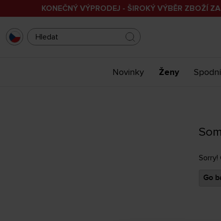
KONEČNÝ VÝPRODEJ - ŠIROKÝ VÝBĚR ZBOŽÍ ZA
Novinky
Ženy
Spodní
Som
Sorry!
Go ba