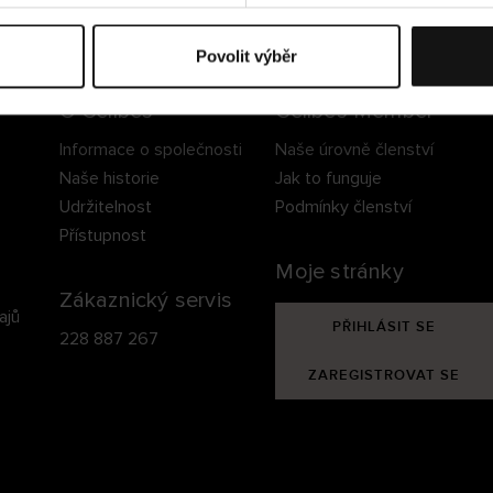
ezpečné doručení
Bezpečná platba
60 dní právo na vrá
Povolit výběr
O Cellbes
Cellbes Member
Informace o společnosti
Naše úrovně členství
Naše historie
Jak to funguje
Udržitelnost
Podmínky členství
Přístupnost
Moje stránky
Zákaznický servis
ajů
PŘIHLÁSIT SE
228 887 267
ZAREGISTROVAT SE