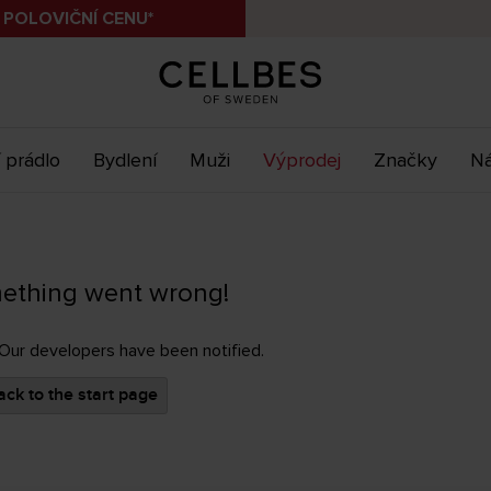
 POLOVIČNÍ CENU*
 prádlo
Bydlení
Muži
Výprodej
Značky
Ná
ething went wrong!
 Our developers have been notified.
ck to the start page