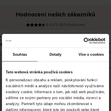
Hodnocení našich zákazníků
4.43/5 593 Hodnocení
t H
Kristiina T
O
KUPUJÍCÍ
2026
06.08.2026
v
ě
22.07.2026
ř
e
n
ý
z
á
 bylo dobré, ale je škoda, že si nemůžete vybrat kurýrní
Všechno d
k
Souhlas
Detaily
Více o cookies
ečnost. Nedoručujete do balíkomatů DPD a Unisend, což
a
z
 lépe hodilo do místa vašeho bydliště.
n
í
k
e překlad. Zobrazit původní verzi.
Toto je překla
Tato webová stránka používá cookies
K personalizaci obsahu a reklam, poskytování funkcí
sociálních médií a analýze naší návštěvnosti využíváme
soubory cookie. Informace o tom, jak náš web používáte,
Bezpečné doručení
Bezpečná platba
sdílíme se svými partnery pro sociální média, inzerci a
analýzy. Partneři tyto údaje mohou zkombinovat s
60 dní právo na vrácení
dalšími informacemi, které jste jim poskytli nebo které