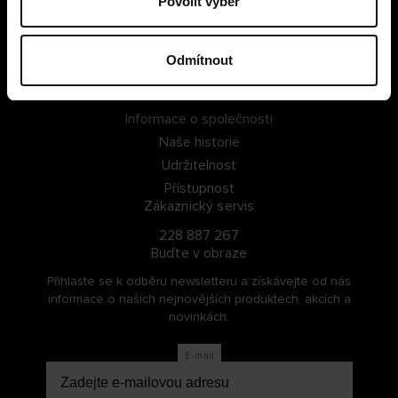
Povolit výběr
PŘIHLÁSIT SE
Odmítnout
ZAREGISTROVAT SE
O Cellbes
Informace o společnosti
Naše historie
Udržitelnost
Přístupnost
Zákaznický servis
228 887 267
Buďte v obraze
Přihlaste se k odběru newsletteru a získávejte od nás
informace o našich nejnovějších produktech, akcích a
novinkách.
E-mail