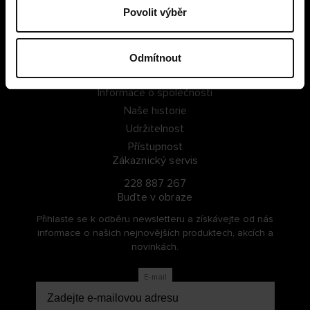
Povolit výběr
PŘIHLÁSIT SE
ZAREGISTROVAT SE
Odmítnout
O Cellbes
Informace o společnosti
Naše historie
Udržitelnost
Přístupnost
Zákaznický servis
228 887 267
Buďte v obraze
Přihlaste se k odběru newsletteru a získávejte od nás
informace o našich nejnovějších produktech, akcích a
novinkách.
E-mail