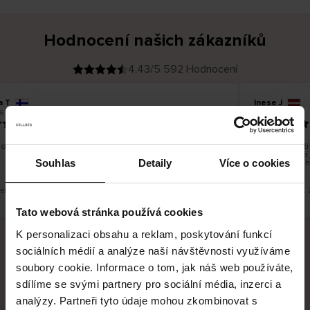
Hodnocení našich zákazníků
4.43/5 592 Hodnocení
a T
Inese J
O
KUPUJÍCÍ
6
05.08.2026
v
ě
19.07.2026
ř
e
n
ý
z
á
o dobré a dobré
Dodání zboží j
k
a
vrácení zboží
z
Souhlas
Detaily
Více o cookies
pracovních dn
n
í
k
řeklad. Zobrazit původní verzi.
Toto je překlad. 
Tato webová stránka používá cookies
K personalizaci obsahu a reklam, poskytování funkcí
sociálních médií a analýze naší návštěvnosti využíváme
Bezpečné doručení
Bezpečná platba
soubory cookie. Informace o tom, jak náš web používáte,
sdílíme se svými partnery pro sociální média, inzerci a
60 dní právo na vrácení
analýzy. Partneři tyto údaje mohou zkombinovat s