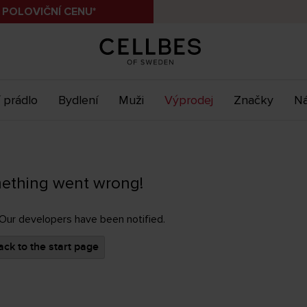
 POLOVIČNÍ CENU*
 prádlo
Bydlení
Muži
Výprodej
Značky
Ná
ething went wrong!
 Our developers have been notified.
ck to the start page