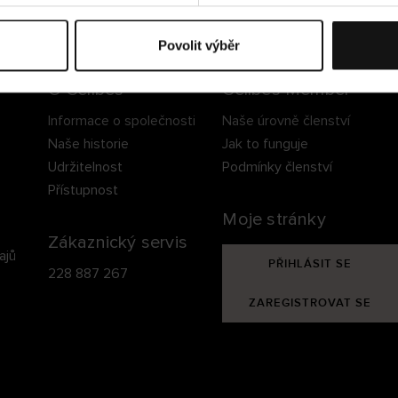
ezpečné doručení
Bezpečná platba
60 dní právo na vrá
Povolit výběr
O Cellbes
Cellbes Member
Informace o společnosti
Naše úrovně členství
Naše historie
Jak to funguje
Udržitelnost
Podmínky členství
Přístupnost
Moje stránky
Zákaznický servis
ajů
PŘIHLÁSIT SE
228 887 267
ZAREGISTROVAT SE