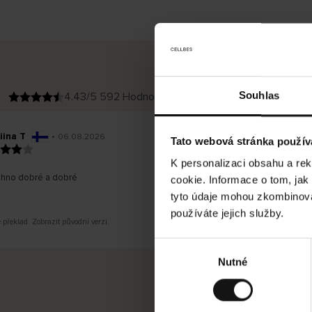
Souhlas
4.43/5 592 Hodnocení
iina T
•
Inese J
06.08.2026
O
KUPUJÍCÍ
Tato webová stránka použív
v
ě
19.07.2026
ř
e
K personalizaci obsahu a re
n
ý
hno dobré a dobré
z
Dodání zbož
cookie. Informace o tom, jak
á
ale vrácení
k
a
20 pracovní
tyto údaje mohou zkombinovat
z
n
í
používáte jejich služby.
k
 překlad. Zobrazit původní verzi.
Toto je překla
V
Nutné
ý
b
ě