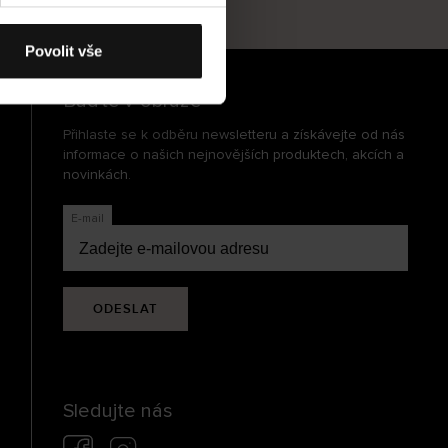
cení
Povolit vše
Buďte v obraze
Přihlaste se k odběru newsletteru a získávejte od nás
informace o našich nejnovějších produktech, akcích a
novinkách.
E-mail
ODESLAT
Sledujte nás