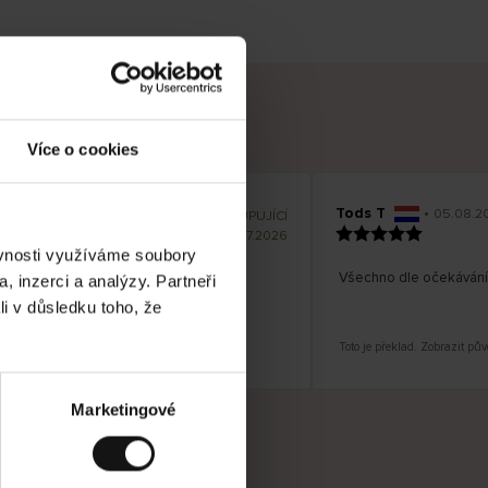
Více o cookies
Tods T
•
08.2026
05.08.2
O
KUPUJÍCÍ
v
ě
17.07.2026
ř
e
ěvnosti využíváme soubory
n
ý
! A stále cenově dostupné!
z
Všechno dle očekávání!
, inzerci a analýzy. Partneři
á
k
a
li v důsledku toho, že
z
n
í
k
zit původní verzi.
Toto je překlad. Zobrazit půvo
Marketingové