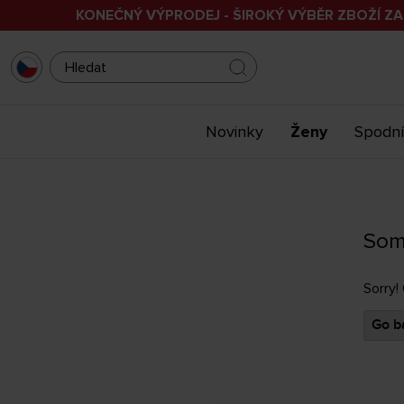
KONEČNÝ VÝPRODEJ - ŠIROKÝ VÝBĚR ZBOŽÍ ZA
Novinky
Ženy
Spodní
Som
Sorry!
Go ba