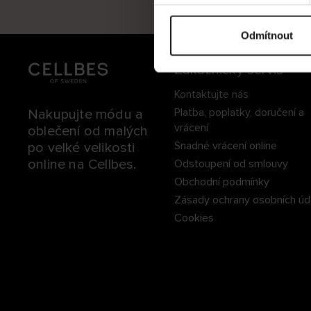
r
B
s
o
Odmítnout
u
h
Zákaznický servis
l
Kontaktujte nás
a
Platba, poplatky, doručení a
Nakupujte módu a
s
vrácení
oblečení od malých
u
Snadné vrácení online
po velké velikosti
online na Cellbes.
Odstoupení od smlouvy
Obchodní podmínky
Zásady ochrany osobních úd
Cookies