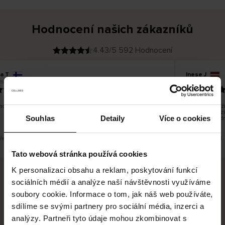
Hodnocení našich zákazníků
4.43/5 592 Hodnocení
a T
Inese J
O
KUPUJÍCÍ
26
05.08.2026
v
ě
19.07.2026
ř
e
n
ý
z
á
o dobré a dobré
Dodání zboží 
k
a
vrácení zboží
z
Souhlas
Detaily
Více o cookies
pracovních dn
n
í
k
překlad. Zobrazit původní verzi.
Toto je překlad.
Tato webová stránka používá cookies
K personalizaci obsahu a reklam, poskytování funkcí
sociálních médií a analýze naší návštěvnosti využíváme
Bezpečné doručení
Bezpečná platba
soubory cookie. Informace o tom, jak náš web používáte,
sdílíme se svými partnery pro sociální média, inzerci a
60 dní právo na vrácení
analýzy. Partneři tyto údaje mohou zkombinovat s