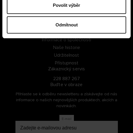
Povolit výběr
PŘIHLÁSIT SE
ZAREGISTROVAT SE
Odmítnout
O Cellbes
Informace o společnosti
Naše historie
Udržitelnost
Přístupnost
Zákaznický servis
228 887 267
Buďte v obraze
Přihlaste se k odběru newsletteru a získávejte od nás
informace o našich nejnovějších produktech, akcích a
novinkách.
E-mail