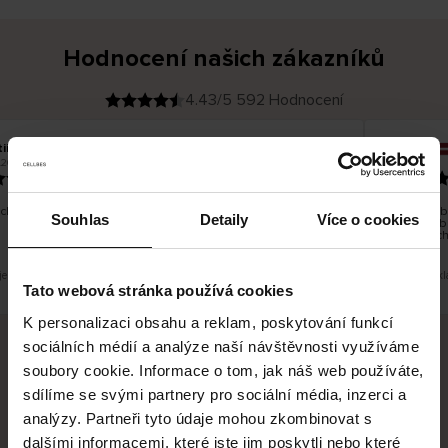
Hodnocení našich zákazníků
4.43/5 592 Hodnocení
iina T
Inese J
O
KUPUJÍCÍ
.2026
05.08.2026
v
ě
19.07.2026
ř
e
n
ý
z
á
chno dobré a dobré
Dodání zbo
k
Souhlas
Detaily
Více o cookies
a
vrácení zb
z
pracovních
n
í
k
je překlad. Zobrazit původní verzi.
Toto je překl
Tato webová stránka používá cookies
K personalizaci obsahu a reklam, poskytování funkcí
sociálních médií a analýze naší návštěvnosti využíváme
soubory cookie. Informace o tom, jak náš web používáte,
Bezpečné doručení
Bezpečná platba
sdílíme se svými partnery pro sociální média, inzerci a
analýzy. Partneři tyto údaje mohou zkombinovat s
60 dní právo na vrácení
dalšími informacemi, které jste jim poskytli nebo které