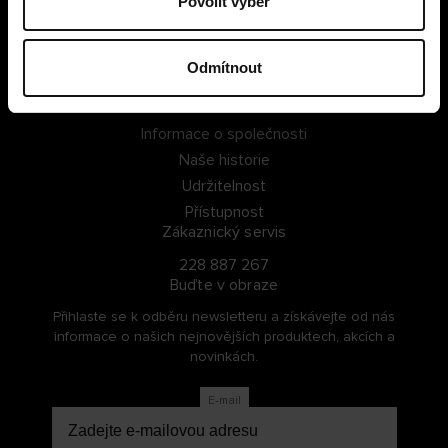
Povolit výběr
PŘIHLÁSIT SE
Odmítnout
ZAREGISTROVAT SE
O Cellbes
Informace o společnosti
Naše historie
Udržitelnost
Přístupnost
Zákaznický servis
228 887 267
Buďte v obraze
Přihlaste se k odběru newsletteru a získávejte od nás
informace o našich nejnovějších produktech, akcích a
novinkách.
E-mail