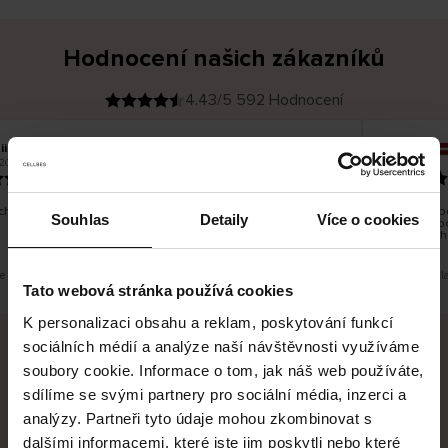
Hodnocení našich zákazníků
4.43/5 592 Hodnocení
iina T
Inese J
O
KUPUJÍCÍ
2026
05.08.2026
v
ě
19.07.2026
ř
e
n
ý
z
á
hno dobré a dobré
Dodání zbož
k
Souhlas
Detaily
Více o cookies
a
vrácení zbo
z
pracovních
n
í
k
e překlad. Zobrazit původní verzi.
Toto je překl
Tato webová stránka používá cookies
K personalizaci obsahu a reklam, poskytování funkcí
sociálních médií a analýze naší návštěvnosti využíváme
soubory cookie. Informace o tom, jak náš web používáte,
Bezpečné doručení
Bezpečná platba
sdílíme se svými partnery pro sociální média, inzerci a
analýzy. Partneři tyto údaje mohou zkombinovat s
60 dní právo na vrácení
dalšími informacemi, které jste jim poskytli nebo které