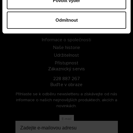
Povolit výběr
PŘIHLÁSIT SE
Odmítnout
ZAREGISTROVAT SE
O Cellbes
Informace o společnosti
Naše historie
Udržitelnost
Přístupnost
Zákaznický servis
228 887 267
Buďte v obraze
Přihlaste se k odběru newsletteru a získávejte od nás
informace o našich nejnovějších produktech, akcích a
novinkách.
E-mail