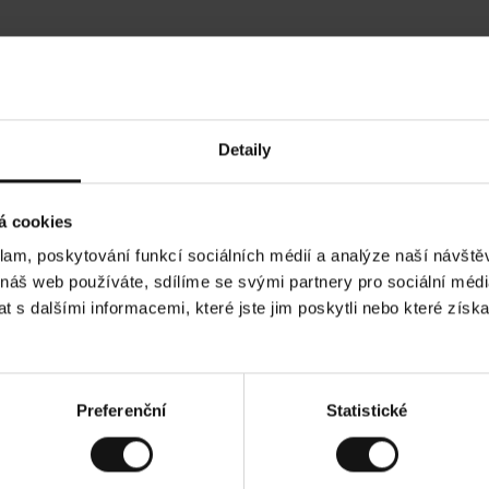
Hodnocení našich zákazníků
Detaily
•
Tods T
•
05.08.2026
05
O
KUPUJÍCÍ
á cookies
v
ě
17.07.2026
ř
e
klam, poskytování funkcí sociálních médií a analýze naší návšt
n
ý
kvalita! A stále cenově dostupné!
z
Všechno dle oče
 náš web používáte, sdílíme se svými partnery pro sociální média
á
k
a
 s dalšími informacemi, které jste jim poskytli nebo které získa
z
n
í
k
ad. Zobrazit původní verzi.
Toto je překlad. Zobr
Preferenční
Statistické