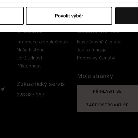
ezpečné doručení
Bezpečná platba
60 dní právo na vrá
Povolit výběr
O Cellbes
Cellbes Member
Informace o společnosti
Naše úrovně členství
Naše historie
Jak to funguje
Udržitelnost
Podmínky členství
Přístupnost
Moje stránky
Zákaznický servis
ajů
PŘIHLÁSIT SE
228 887 267
ZAREGISTROVAT SE