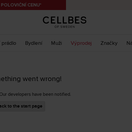
 POLOVIČNÍ CENU*
 prádlo
Bydlení
Muži
Výprodej
Značky
Ná
ething went wrong!
 Our developers have been notified.
ck to the start page