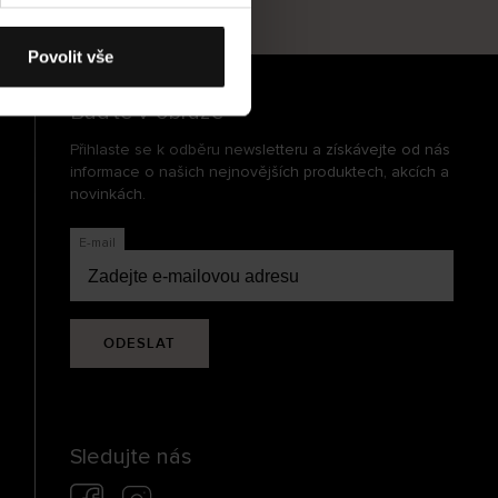
cení
Povolit vše
Buďte v obraze
Přihlaste se k odběru newsletteru a získávejte od nás
informace o našich nejnovějších produktech, akcích a
novinkách.
E-mail
ODESLAT
Sledujte nás