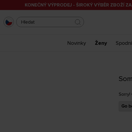
KONEČNÝ VÝPRODEJ - ŠIROKÝ VÝBĚR ZBOŽÍ ZA
Novinky
Ženy
Spodní
Som
Sorry!
Go ba