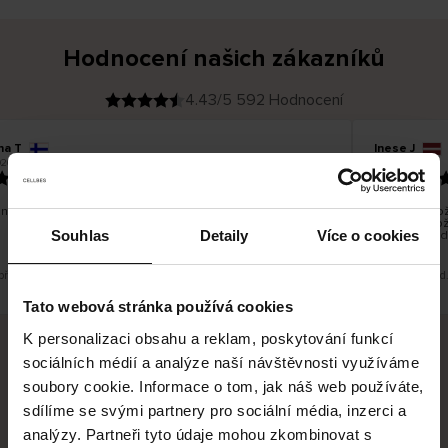
Hodnocení našich zákazníků
4.43/5 592 Hodnocení
na T
Inese J
O
KUPUJÍCÍ
26
05.08.2026
v
ě
19.07.2026
ř
e
n
ý
z
á
no dobré a dobré
Dodání zboží
k
a
vrácení zbož
z
Souhlas
Detaily
Více o cookies
pracovních d
n
í
k
 překlad. Zobrazit původní verzi.
Toto je překlad
Tato webová stránka používá cookies
K personalizaci obsahu a reklam, poskytování funkcí
sociálních médií a analýze naší návštěvnosti využíváme
Bezpečné doručení
Bezpečná platba
soubory cookie. Informace o tom, jak náš web používáte,
sdílíme se svými partnery pro sociální média, inzerci a
60 dní právo na vrácení
analýzy. Partneři tyto údaje mohou zkombinovat s