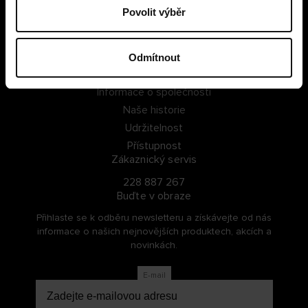
Povolit výběr
PŘIHLÁSIT SE
ZAREGISTROVAT SE
Odmítnout
O Cellbes
Informace o společnosti
Naše historie
Udržitelnost
Přístupnost
Zákaznický servis
228 887 267
Buďte v obraze
Přihlaste se k odběru newsletteru a získávejte od nás
informace o našich nejnovějších produktech, akcích a
novinkách.
E-mail