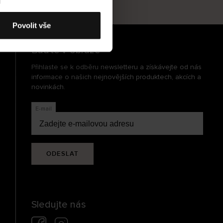
cení
Povolit vše
Buďte v obraze
Přihlaste se k odběru newsletteru a získávejte od nás
informace o našich nejnovějších produktech, akcích a
novinkách.
E-mail
ODESLAT
Sledujte nás