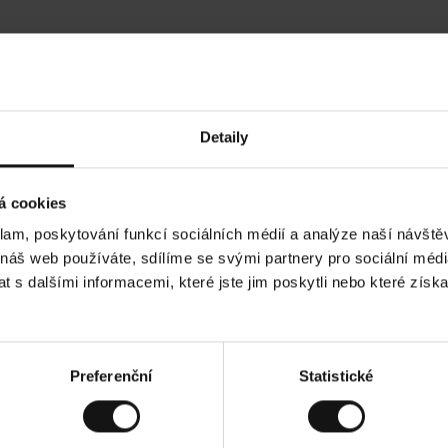
Hodnocení našich zákazníků
Detaily
•
Ines P
•
05.08.2026
05.
O
KUPUJÍCÍ
á cookies
v
ě
16.07.2026
ř
e
klam, poskytování funkcí sociálních médií a analýze naší návšt
n
ý
í je obvykle velmi rychlé - do 5 pracovních dnů,
z
Vynikající kvalit
 náš web používáte, sdílíme se svými partnery pro sociální média
á
 zboží je nekonečný příběh smutku - může trvat až
k
a
ích dnů.
 s dalšími informacemi, které jste jim poskytli nebo které získa
z
n
í
k
d. Zobrazit původní verzi.
Toto je překlad. Zobr
Preferenční
Statistické