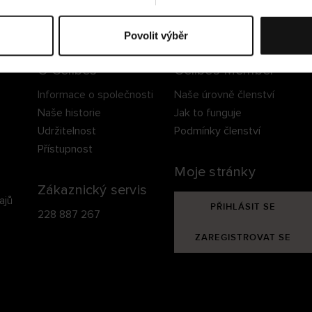
ezpečné doručení
Bezpečná platba
60 dní právo na vrá
Povolit výběr
O Cellbes
Cellbes Member
Informace o společnosti
Naše úrovně členství
Naše historie
Jak to funguje
Udržitelnost
Podmínky členství
Přístupnost
Moje stránky
Zákaznický servis
ajů
PŘIHLÁSIT SE
228 887 267
ZAREGISTROVAT SE