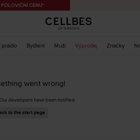
 POLOVIČNÍ CENU*
 prádlo
Bydlení
Muži
Výprodej
Značky
Ná
ething went wrong!
 Our developers have been notified.
ck to the start page