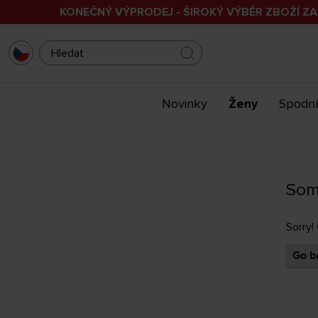
KONEČNÝ VÝPRODEJ - ŠIROKÝ VÝBĚR ZBOŽÍ ZA
Novinky
Ženy
Spodní
Som
Sorry!
Go ba