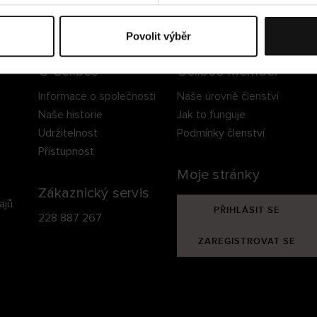
ezpečné doručení
Bezpečná platba
60 dní právo na vrá
Povolit výběr
O Cellbes
Cellbes Member
Informace o společnosti
Naše úrovně členství
Naše historie
Jak to funguje
Udržitelnost
Podmínky členství
Přístupnost
Moje stránky
Zákaznický servis
ajů
PŘIHLÁSIT SE
228 887 267
ZAREGISTROVAT SE