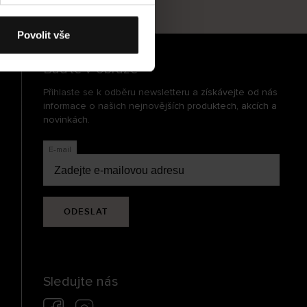
cení
Povolit vše
Buďte v obraze
Přihlaste se k odběru newsletteru a získávejte od nás
informace o našich nejnovějších produktech, akcích a
novinkách.
E-mail
ODESLAT
Sledujte nás