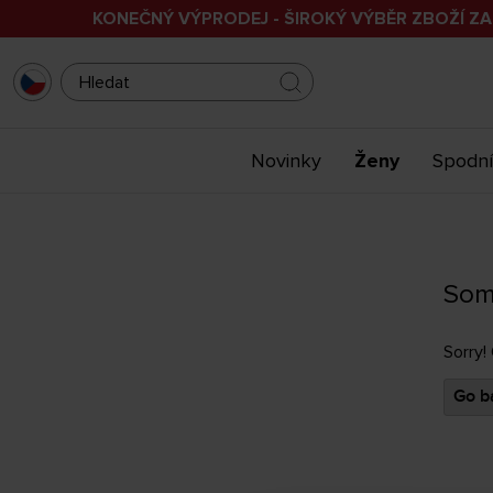
KONEČNÝ VÝPRODEJ - ŠIROKÝ VÝBĚR ZBOŽÍ ZA
Novinky
Ženy
Spodní
Som
Sorry!
Go ba