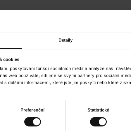
Hodnocení našich zákazníků
Detaily
•
Ines P
•
05.08.2026
05
O
KUPUJÍCÍ
á cookies
v
ě
16.07.2026
ř
e
klam, poskytování funkcí sociálních médií a analýze naší návšt
n
ý
ží je obvykle velmi rychlé - do 5 pracovních dnů,
z
Vynikající kvalit
 náš web používáte, sdílíme se svými partnery pro sociální média
á
í zboží je nekonečný příběh smutku - může trvat až
k
a
ních dnů.
 s dalšími informacemi, které jste jim poskytli nebo které získa
z
n
í
k
ad. Zobrazit původní verzi.
Toto je překlad. Zob
Preferenční
Statistické