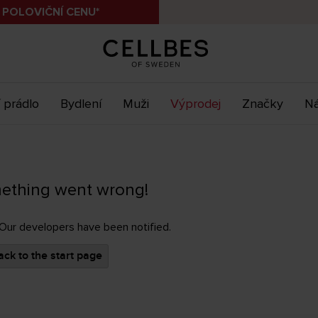
 POLOVIČNÍ CENU*
 prádlo
Bydlení
Muži
Výprodej
Značky
Ná
ething went wrong!
 Our developers have been notified.
ck to the start page