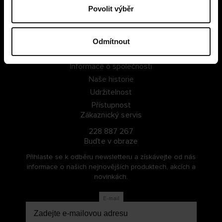
Povolit výběr
PŘIHLÁSIT SE
ZAREGISTROVAT SE
Odmítnout
O Cellbes
Informace o společnosti
Naše historie
Udržitelnost
Přístupnost
Zákaznický servis
228 887 267
Buďte v obraze
Přihlaste se k odběru newsletteru a získávejte od nás
informace o našich nejnovějších produktech, akcích a
novinkách.
E-mail