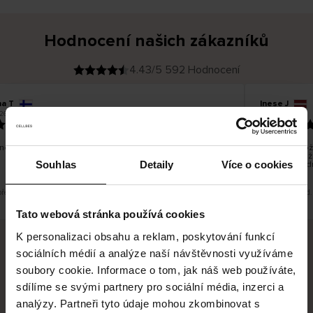
Hodnocení našich zákazníků
4.43/5 592 Hodnocení
na T
Inese J
O
KUPUJÍCÍ
26
05.08.2026
v
ě
19.07.2026
ř
e
n
ý
z
á
no dobré a dobré
Dodání zboží 
k
a
vrácení zboží
z
Souhlas
Detaily
Více o cookies
pracovních d
n
í
k
překlad. Zobrazit původní verzi.
Toto je překlad.
Tato webová stránka používá cookies
K personalizaci obsahu a reklam, poskytování funkcí
sociálních médií a analýze naší návštěvnosti využíváme
Bezpečné doručení
Bezpečná platba
soubory cookie. Informace o tom, jak náš web používáte,
sdílíme se svými partnery pro sociální média, inzerci a
60 dní právo na vrácení
analýzy. Partneři tyto údaje mohou zkombinovat s