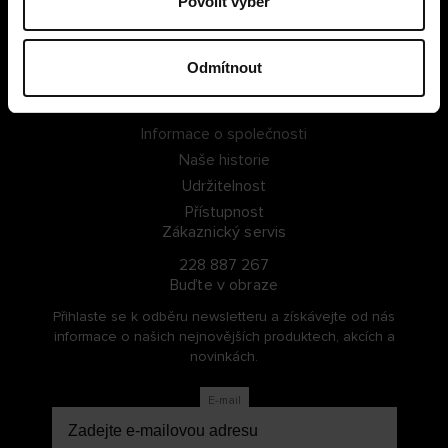
Povolit výběr
PŘIHLÁSIT SE
Odmítnout
ZAREGISTROVAT SE
O Cellbes
Informace o společnosti
Naše historie
Udržitelnost
Přístupnost
Zákaznický servis
228 887 267
Buďte v obraze
Přihlaste se k odběru newsletteru a získávejte od nás
informace o našich nejnovějších produktech, akcích a
novinkách.
E-mail