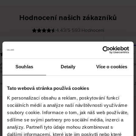
Hodnocení našich zákazníků
4.43/5 593 Hodnocení
Kristiina T
O
KUPUJÍCÍ
06.08.2026
v
ě
22.07.2026
ř
e
n
ý
z
á
lo dobré, ale je škoda, že si nemůžete vybrat kurýrní
Všechno dobr
k
Souhlas
Detaily
Více o cookies
ost. Nedoručujete do balíkomatů DPD a Unisend, což
a
z
pe hodilo do místa vašeho bydliště.
n
í
k
eklad. Zobrazit původní verzi.
Toto je překlad. 
Tato webová stránka používá cookies
K personalizaci obsahu a reklam, poskytování funkcí
sociálních médií a analýze naší návštěvnosti využíváme
soubory cookie. Informace o tom, jak náš web používáte,
Bezpečné doručení
Bezpečná platba
sdílíme se svými partnery pro sociální média, inzerci a
analýzy. Partneři tyto údaje mohou zkombinovat s
60 dní právo na vrácení
dalšími informacemi, které jste jim poskytli nebo které