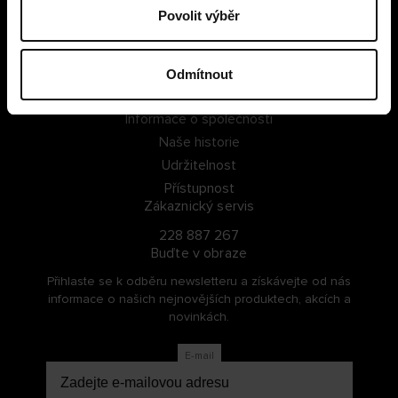
Povolit výběr
PŘIHLÁSIT SE
ZAREGISTROVAT SE
Odmítnout
O Cellbes
Informace o společnosti
Naše historie
Udržitelnost
Přístupnost
Zákaznický servis
228 887 267
Buďte v obraze
Přihlaste se k odběru newsletteru a získávejte od nás
informace o našich nejnovějších produktech, akcích a
novinkách.
E-mail