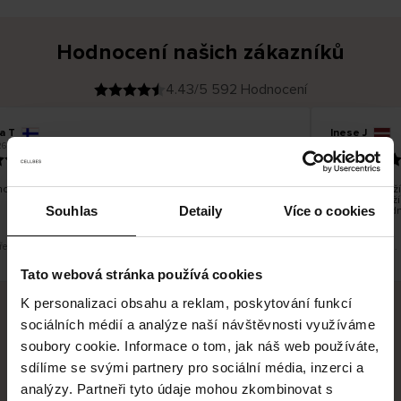
Hodnocení našich zákazníků
4.43/5 592 Hodnocení
a T
Inese J
O
KUPUJÍCÍ
26
05.08.2026
v
ě
19.07.2026
ř
e
n
ý
z
á
o dobré a dobré
Dodání zboží 
k
a
vrácení zboží
z
Souhlas
Detaily
Více o cookies
pracovních dn
n
í
k
překlad. Zobrazit původní verzi.
Toto je překlad.
Tato webová stránka používá cookies
K personalizaci obsahu a reklam, poskytování funkcí
sociálních médií a analýze naší návštěvnosti využíváme
Bezpečné doručení
Bezpečná platba
soubory cookie. Informace o tom, jak náš web používáte,
sdílíme se svými partnery pro sociální média, inzerci a
60 dní právo na vrácení
analýzy. Partneři tyto údaje mohou zkombinovat s