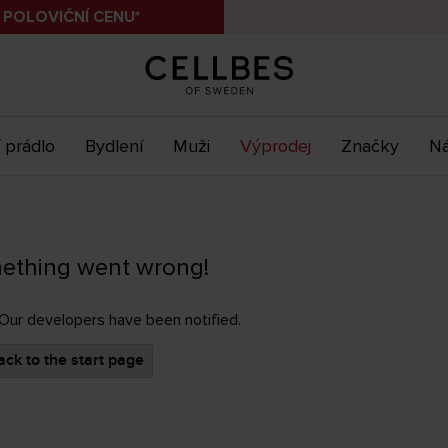
 POLOVIČNÍ CENU*
 prádlo
Bydlení
Muži
Výprodej
Značky
Ná
ething went wrong!
 Our developers have been notified.
ck to the start page