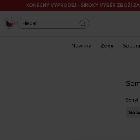
KONEČNÝ VÝPRODEJ - ŠIROKÝ VÝBĚR ZBOŽÍ ZA
Novinky
Ženy
Spodní
Som
Sorry!
Go ba