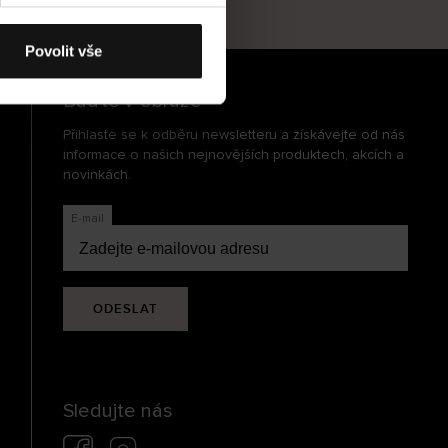
cení
Povolit vše
Buďte v obraze
Přihlaste se k odběru newsletteru a získávejte od nás
informace o našich nejnovějších produktech, akcích a
novinkách.
E-mail
ODESLAT
Sledujte nás