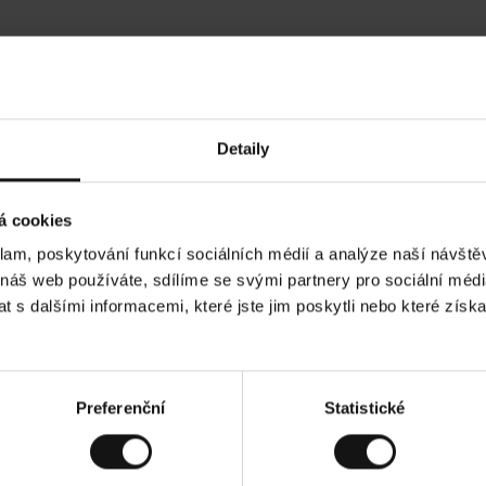
Hodnocení našich zákazníků
Detaily
•
Ines P
•
05.08.2026
05.
O
KUPUJÍCÍ
á cookies
v
ě
16.07.2026
ř
e
klam, poskytování funkcí sociálních médií a analýze naší návšt
n
ý
í je obvykle velmi rychlé - do 5 pracovních dnů,
z
Vynikající kvalit
 náš web používáte, sdílíme se svými partnery pro sociální média
á
 zboží je nekonečný příběh smutku - může trvat až
k
a
ích dnů.
 s dalšími informacemi, které jste jim poskytli nebo které získa
z
n
í
k
d. Zobrazit původní verzi.
Toto je překlad. Zobr
Preferenční
Statistické