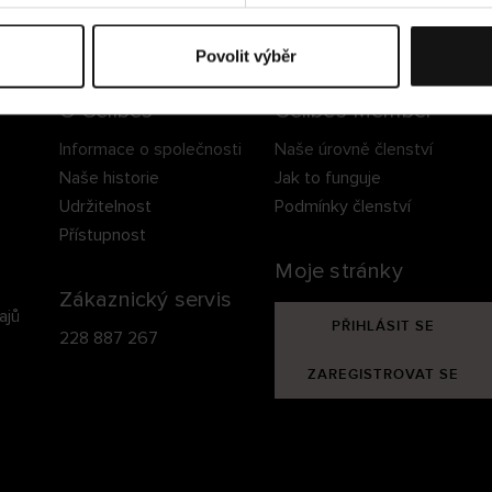
ezpečné doručení
Bezpečná platba
60 dní právo na vrá
Povolit výběr
O Cellbes
Cellbes Member
Informace o společnosti
Naše úrovně členství
Naše historie
Jak to funguje
Udržitelnost
Podmínky členství
Přístupnost
Moje stránky
Zákaznický servis
ajů
PŘIHLÁSIT SE
228 887 267
ZAREGISTROVAT SE