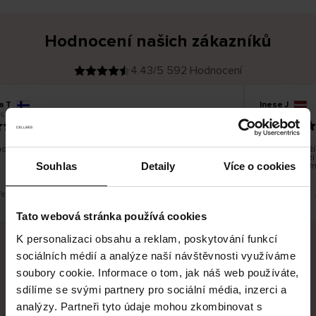
Hodnocení našich zákazníků
4.43/5 592 Hodnocení
a T
Inese J
O
KUPUJÍCÍ
6
05.08.2026
v
ě
19.07.2026
ř
e
n
ý
z
á
o dobré a dobré
Dodání zboží 
k
a
vrácení zboží
z
Souhlas
Detaily
Více o cookies
pracovních dn
n
í
k
řeklad. Zobrazit původní verzi.
Toto je překlad.
Tato webová stránka používá cookies
K personalizaci obsahu a reklam, poskytování funkcí
sociálních médií a analýze naší návštěvnosti využíváme
Bezpečné doručení
Bezpečná platba
soubory cookie. Informace o tom, jak náš web používáte,
sdílíme se svými partnery pro sociální média, inzerci a
60 dní právo na vrácení
analýzy. Partneři tyto údaje mohou zkombinovat s