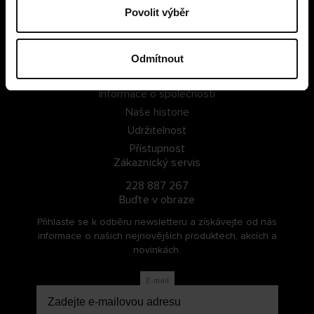
Povolit výběr
PŘIHLÁSIT SE
ZAREGISTROVAT SE
Odmítnout
O Cellbes
Informace o společnosti
Naše historie
Udržitelnost
Přístupnost
Zákaznický servis
228 887 267
Buďte v obraze
Přihlaste se k odběru newsletteru a získávejte od nás
informace o našich nejnovějších produktech, akcích a
novinkách.
E-mail