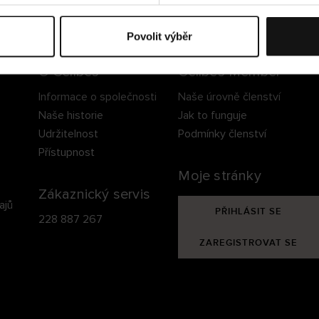
ezpečné doručení
Bezpečná platba
60 dní právo na vrá
Povolit výběr
O Cellbes
Cellbes Member
Informace o společnosti
Naše úrovně členství
Naše historie
Jak to funguje
Udržitelnost
Podmínky členství
Přístupnost
Moje stránky
Zákaznický servis
ajů
PŘIHLÁSIT SE
228 887 267
ZAREGISTROVAT SE