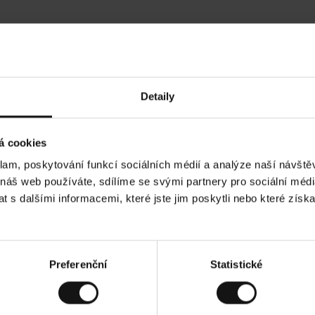
Hodnocení našich zákazníků
Detaily
•
Ines P
•
05.08.2026
05
O
KUPUJÍCÍ
á cookies
v
ě
16.07.2026
ř
e
klam, poskytování funkcí sociálních médií a analýze naší návšt
n
ý
ží je obvykle velmi rychlé - do 5 pracovních dnů,
z
Vynikající kvalit
 náš web používáte, sdílíme se svými partnery pro sociální média
á
í zboží je nekonečný příběh smutku - může trvat až
k
a
ích dnů.
 s dalšími informacemi, které jste jim poskytli nebo které získa
z
n
í
k
ad. Zobrazit původní verzi.
Toto je překlad. Zobr
Preferenční
Statistické