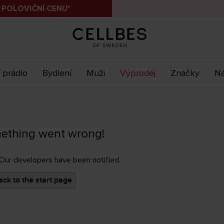
 POLOVIČNÍ CENU*
 prádlo
Bydlení
Muži
Výprodej
Značky
Ná
ething went wrong!
 Our developers have been notified.
ck to the start page