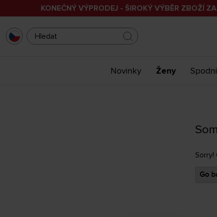
KONEČNÝ VÝPRODEJ - ŠIROKÝ VÝBĚR ZBOŽÍ ZA
Novinky
Ženy
Spodní
Som
Sorry!
Go ba