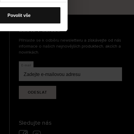
cení
Povolit vše
Buďte v obraze
Přihlaste se k odběru newsletteru a získávejte od nás
informace o našich nejnovějších produktech, akcích a
novinkách.
E-mail
ODESLAT
Sledujte nás