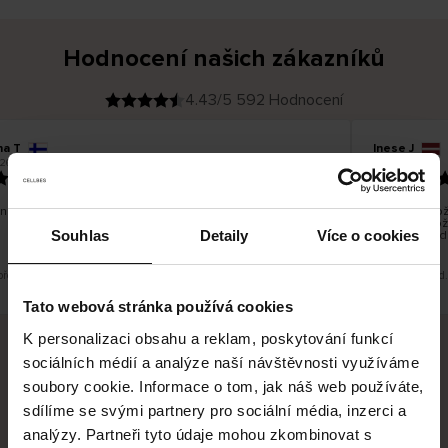
Hodnocení našich zákazníků
4.43/5 592 Hodnocení
na T
Inese J
O
KUPUJÍCÍ
26
05.08.2026
v
ě
19.07.2026
ř
e
n
ý
z
á
no dobré a dobré
Dodání zboží
k
a
vrácení zbož
z
Souhlas
Detaily
Více o cookies
pracovních d
n
í
k
 překlad. Zobrazit původní verzi.
Toto je překlad
Tato webová stránka používá cookies
K personalizaci obsahu a reklam, poskytování funkcí
sociálních médií a analýze naší návštěvnosti využíváme
Bezpečné doručení
Bezpečná platba
soubory cookie. Informace o tom, jak náš web používáte,
sdílíme se svými partnery pro sociální média, inzerci a
60 dní právo na vrácení
analýzy. Partneři tyto údaje mohou zkombinovat s