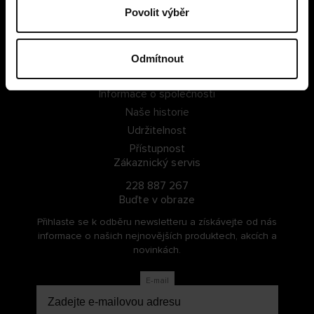
Povolit výběr
PŘIHLÁSIT SE
ZAREGISTROVAT SE
Odmítnout
O Cellbes
Informace o společnosti
Naše historie
Udržitelnost
Přístupnost
Zákaznický servis
228 887 267
Buďte v obraze
Přihlaste se k odběru newsletteru a získávejte od nás
informace o našich nejnovějších produktech, akcích a
novinkách.
E-mail